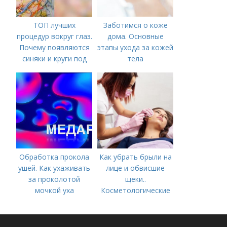
ТОП лучших
Заботимся о коже
процедур вокруг глаз.
дома. Основные
Почему появляются
этапы ухода за кожей
синяки и круги под
тела
глазами?
Обработка прокола
Как убрать брыли на
ушей. Как ухаживать
лице и обвисшие
за проколотой
щеки..
мочкой уха
Косметологические
процедуры