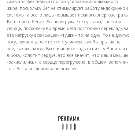
самый эффективный спо­соб ути­ли­за­ции подкожного
жира, поскольку бег не стимулирует работу эндокринной
сис­те­мы, а все­го лишь по­вы­ша­ет не­мно­го энергозатраты.
Во-вторых, бегая, Вы пе­ре­гру­жа­е­те сус­та­вы, связ­ки и
серд­це, поскольку во время бега постоянно пе­ре­кла­ды­ва­
е­те на­г­руз­ку всей Ва­шей «тушки» то на одну, то на другую
ногу, причем де­ла­е­те это с уси­ли­ем, как бы пры­гая на
неё, так же, когда Вы начинаете задыхаться, у Вас ко­лит
в бо­ку, ко­ло­тит серд­це, это все зна­чит, что Ваши мышцы
«закислились», а серд­це пе­ре­гру­же­но, в об­щем, за­пом­ни­
те – бег для здоровья не полезен!