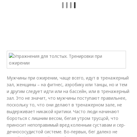
Мужчины при ожирении, чаще всего, идут в тренажерный
зал, женщины – на фитнес, аэро­би­ку или танцы, но и тем
и другим следует идти или на бассейн, или в тре­на­жер­ный
зал. Это не зна­чит, что мужчины поступают правильнее,
поскольку то, что они делают в тре­на­жер­ном за­ле, не
выдерживает никакой критики. Часто люди начинают
бороться с лиш­ним ве­сом, бе­гая ут­ром трусцой, что
приносит непоправимый вред коленным сус­та­вам и сер­
деч­но­со­су­дис­той системе. Во-первых, бег далеко не