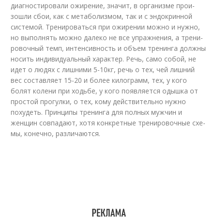
диагностировали ожирение, значит, в организме про­и­
зош­ли сбои, как с метаболизмом, так и с эндокринной
системой. Тренироваться при ожи­ре­нии мож­но и нужно,
но выполнять можно далеко не все упражнения, а тре­ни­
ро­воч­ный темп, интенсивность и объем тренинга должны
носить индивидуальный ха­рак­тер. Речь, са­мо со­бой, не
идет о людях с лишними 5-10кг, речь о тех, чей лишний
вес сос­тав­ля­ет 15-20 и бо­лее килограмм, тех, у кого
болят колени при ходьбе, у кого по­яв­ля­ет­ся одыш­ка от
простой прогулки, о тех, кому действительно нужно
похудеть. Прин­ци­пы тре­нин­га для полных мужчин и
женщин совпадают, хотя конкретные тре­ни­ро­воч­ные схе­
мы, ко­неч­но, раз­ли­ча­ют­ся.