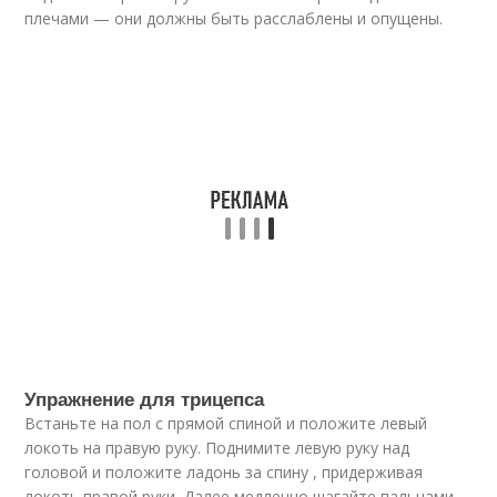
плечами — они должны быть расслаблены и опущены.
Упражнение для трицепса
Встаньте на пол с прямой спиной и положите левый
локоть на правую руку. Поднимите левую руку над
головой и положите ладонь за спину , придерживая
локоть правой руки. Далее медленно шагайте пальцами