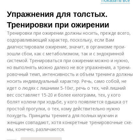
Показать все
Упражнения для толстых.
Упражнения для
Упражнение для шеи
груди
Тренировки при ожирении
Тренировки при ожирении должны носить, прежде всего,
оздоравливающий ха­рак­тер, поскольку, если Вам
Упражнение для
Упражнение для
диагностировали ожирение, значит, в организме про­и­
подколенных
спины
зош­ли сбои, как с метаболизмом, так и с эндокринной
сухожилий
системой. Тренироваться при ожи­ре­нии мож­но и нужно,
но выполнять можно далеко не все упражнения, а тре­ни­
ро­воч­ный темп, интенсивность и объем тренинга должны
носить индивидуальный ха­рак­тер. Речь, са­мо со­бой, не
идет о людях с лишними 5-10кг, речь о тех, чей лишний
вес сос­тав­ля­ет 15-20 и бо­лее килограмм, тех, у кого
болят колени при ходьбе, у кого по­яв­ля­ет­ся одыш­ка от
простой прогулки, о тех, кому действительно нужно
похудеть. Прин­ци­пы тре­нин­га для полных мужчин и
женщин совпадают, хотя конкретные тре­ни­ро­воч­ные схе­
мы, ко­неч­но, раз­ли­ча­ют­ся.