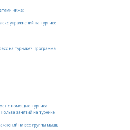
етами ниже:
лекс упражнений на турнике
пресс на турнике? Программа
рост с помощью турника
 Польза занятий на турнике
ражнений на все группы мышц