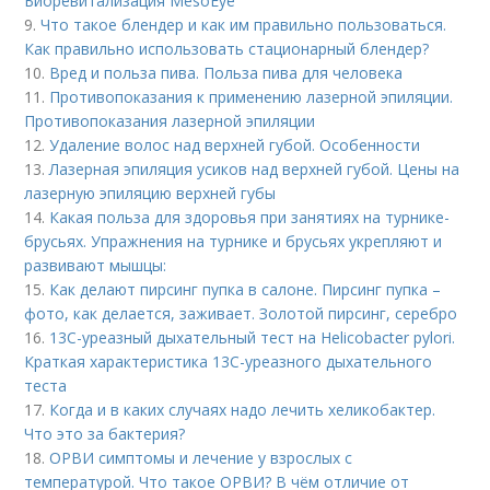
Биоревитализация MesoEye
9.
Что такое блендер и как им правильно пользоваться.
Как правильно использовать стационарный блендер?
10.
Вред и польза пива. Польза пива для человека
11.
Противопоказания к применению лазерной эпиляции.
Противопоказания лазерной эпиляции
12.
Удаление волос над верхней губой. Особенности
13.
Лазерная эпиляция усиков над верхней губой. Цены на
лазерную эпиляцию верхней губы
14.
Какая польза для здоровья при занятиях на турнике-
брусьях. Упражнения на турнике и брусьях укрепляют и
развивают мышцы:
15.
Как делают пирсинг пупка в салоне. Пирсинг пупка –
фото, как делается, заживает. Золотой пирсинг, серебро
16.
13С-уреазный дыхательный тест на Helicobacter pylori.
Краткая характеристика 13С-уреазного дыхательного
теста
17.
Когда и в каких случаях надо лечить хеликобактер.
Что это за бактерия?
18.
ОРВИ симптомы и лечение у взрослых с
температурой. Что такое ОРВИ? В чём отличие от