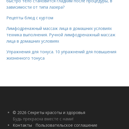
быстро тело становится гладким после процедуры, в
зависимости от типа лазера?
Рецепты блюд с куртом
Лимфодренажный массаж лица в домашних условиях
техника выполнения. Ручной лимфодренажный массаж
лица в домашних условиях
Упражнения для тонуса. 10 упражнений для повышения
жизненного тонуса
© 2026 Секреты красоты и здоровья
Будь прекрасна вместе с нами!
Контакты
Пользовательское соглашение