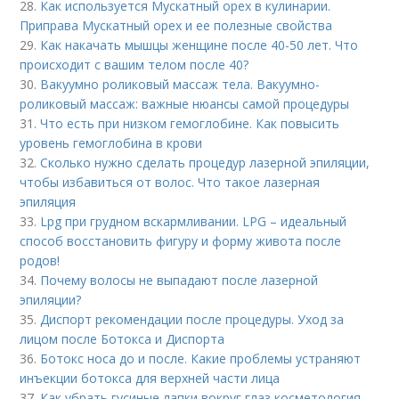
28.
Как используется Мускатный орех в кулинарии.
Приправа Мускатный орех и ее полезные свойства
29.
Как накачать мышцы женщине после 40-50 лет. Что
происходит с вашим телом после 40?
30.
Вакуумно роликовый массаж тела. Вакуумно-
роликовый массаж: важные нюансы самой процедуры
31.
Что есть при низком гемоглобине. Как повысить
уровень гемоглобина в крови
32.
Сколько нужно сделать процедур лазерной эпиляции,
чтобы избавиться от волос. Что такое лазерная
эпиляция
33.
Lpg при грудном вскармливании. LPG – идеальный
способ восстановить фигуру и форму живота после
родов!
34.
Почему волосы не выпадают после лазерной
эпиляции?
35.
Диспорт рекомендации после процедуры. Уход за
лицом после Ботокса и Диспорта
36.
Ботокс носа до и после. Какие проблемы устраняют
инъекции ботокса для верхней части лица
37.
Как убрать гусиные лапки вокруг глаз косметология.