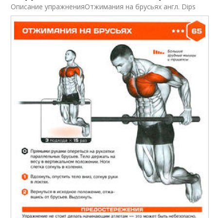
Описание упражненияОтжимания на брусьях англ. Dips