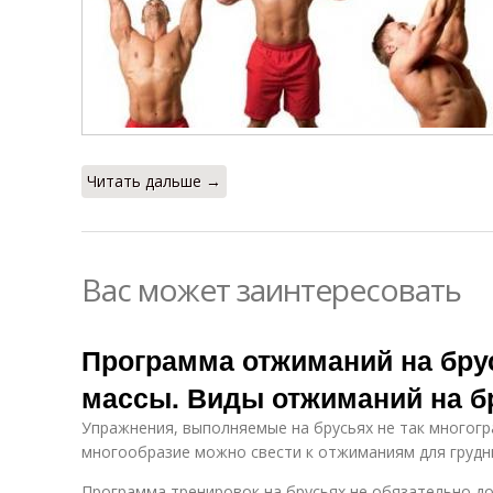
Читать дальше →
Вас может заинтересовать
Программа отжиманий на бру
массы. Виды отжиманий на б
Упражнения, выполняемые на брусьях не так многогра
многообразие можно свести к отжиманиям для грудн
Программа тренировок на брусьях не обязательно д