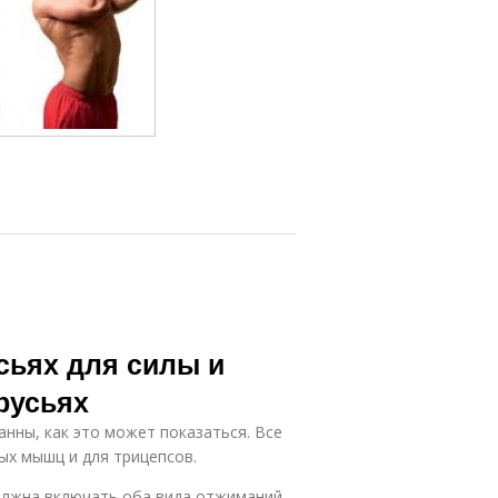
сьях для силы и
русьях
нны, как это может показаться. Все
ых мышц и для трицепсов.
олжна включать оба вида отжиманий,