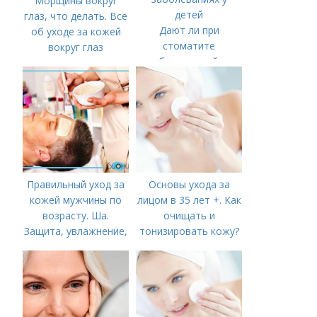
Морщины вокруг
глаз, что делать. Все
Дают ли при
об уходе за кожей
стоматите
вокруг глаз
больничный.
Временная
нетрудоспособность
родителей при
стоматологических
заболеваниях у
детей
Правильный уход за
Основы ухода за
кожей мужчины по
лицом в 35 лет +. Как
возрасту. Ша.
очищать и
Защита, увлажнение,
тонизировать кожу?
питание