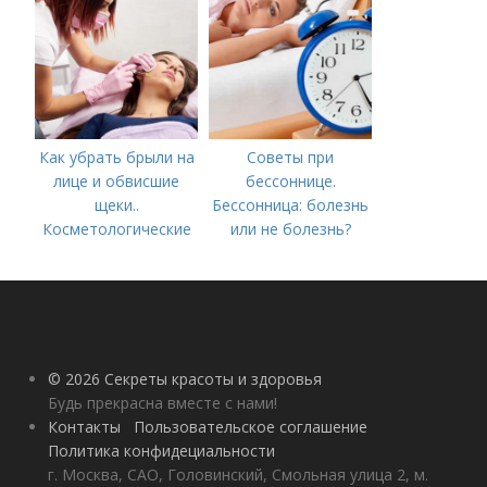
Как убрать брыли на
Советы при
лице и обвисшие
бессоннице.
щеки..
Бессонница: болезнь
Косметологические
или не болезнь?
процедуры
© 2026 Секреты красоты и здоровья
Будь прекрасна вместе с нами!
Контакты
Пользовательское соглашение
Политика конфидециальности
г. Москва, САО, Головинский, Смольная улица 2, м.