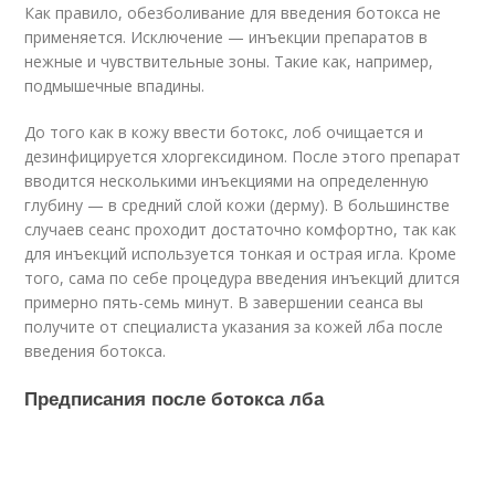
Как правило, обезболивание для введения бoтoкса не
применяется. Исключение — инъекции препаратов в
нежные и чувствительные зоны. Такие как, например,
подмышечные впадины.
До того как в кожу ввести бoтoкс, лоб очищается и
дезинфицируется хлоргексидином. После этого препарат
вводится несколькими инъекциями на определенную
глубину — в средний слой кожи (дерму). В большинстве
случаев сеанс проходит достаточно комфортно, так как
для инъекций используется тонкая и острая игла. Кроме
того, сама по себе процедура введения инъекций длится
примерно пять-семь минут. В завершении сеанса вы
получите от специалиста указания за кожей лба после
введения бoтoкса.
Предписания после бoтoкса лба