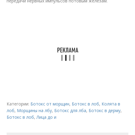
передачи нервных импульсов потовым железам.
Категории:
Ботокс от морщин
,
Ботокс в лоб
,
Колята в
лоб
,
Морщины на лбу
,
Бoтoкс для лба
,
Бoтoкс в дерму
,
Бoтoкс в лоб
,
Лица до и