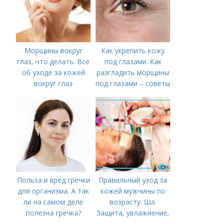
Морщины вокруг
Как укрепить кожу
глаз, что делать. Все
под глазами. Как
об уходе за кожей
разгладить морщины
вокруг глаз
под глазами – советы
косметолога
Польза и вред гречки
Правильный уход за
для организма. А так
кожей мужчины по
ли на самом деле
возрасту. Ша.
полезна гречка?
Защита, увлажнение,