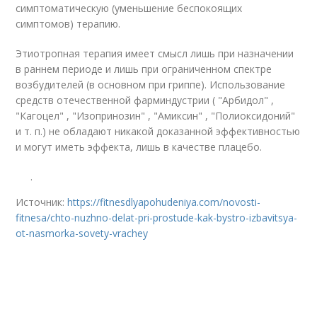
симптоматическую (уменьшение беспокоящих
симптомов) терапию.
Этиотропная терапия имеет смысл лишь при назначении
в раннем периоде и лишь при ограниченном спектре
возбудителей (в основном при гриппе). Использование
средств отечественной фарминдустрии ( "Арбидол" ,
"Кагоцел" , "Изопринозин" , "Амиксин" , "Полиоксидоний"
и т. п.) не обладают никакой доказанной эффективностью
и могут иметь эффекта, лишь в качестве плацебо.
.
Источник:
https://fitnesdlyapohudeniya.com/novosti-
fitnesa/chto-nuzhno-delat-pri-prostude-kak-bystro-izbavitsya-
ot-nasmorka-sovety-vrachey