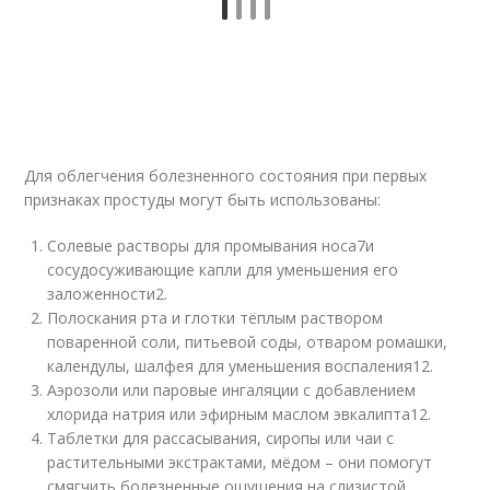
Для облегчения болезненного состояния при первых
признаках простуды могут быть использованы:
Солевые растворы для промывания носа
7
и
сосудосуживающие капли для уменьшения его
заложенности
2
.
Полоскания рта и глотки тёплым раствором
поваренной соли, питьевой соды, отваром ромашки,
календулы, шалфея для уменьшения воспаления
12
.
Аэрозоли или паровые ингаляции с добавлением
хлорида натрия или эфирным маслом эвкалипта
12
.
Таблетки для рассасывания, сиропы или чаи с
растительными экстрактами, мёдом – они помогут
смягчить болезненные ощущения на слизистой