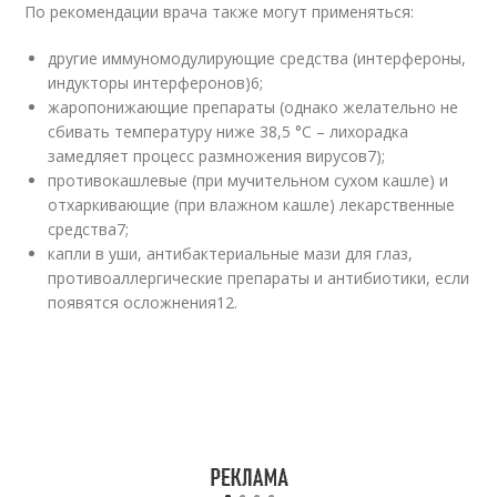
По рекомендации врача также могут применяться:
другие иммуномодулирующие средства (интерфероны,
индукторы интерферонов)
6
;
жаропонижающие препараты (однако желательно не
сбивать температуру ниже 38,5 °С – лихорадка
замедляет процесс размножения вирусов
7
);
противокашлевые (при мучительном сухом кашле) и
отхаркивающие (при влажном кашле) лекарственные
средства
7
;
капли в уши, антибактериальные мази для глаз,
противоаллергические препараты и антибиотики, если
появятся осложнения
12
.