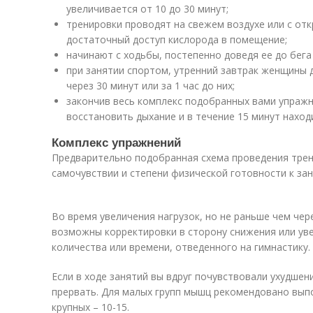
увеличивается от 10 до 30 минут;
тренировки проводят на свежем воздухе или с о
достаточный доступ кислорода в помещение;
начинают с ходьбы, постепенно доведя ее до бега 
при занятии спортом, утренний завтрак женщины 
через 30 минут или за 1 час до них;
закончив весь комплекс подобранных вами упражн
восстановить дыхание и в течение 15 минут нахо
Комплекс упражнений
Предварительно подобранная схема проведения трен
самочувствии и степени физической готовности к за
Во время увеличения нагрузок, но не раньше чем чер
возможны корректировки в сторону снижения или уве
количества или времени, отведенного на гимнастику.
Если в ходе занятий вы вдруг почувствовали ухудшен
прервать. Для малых групп мышц рекомендовано выпо
крупных – 10-15.