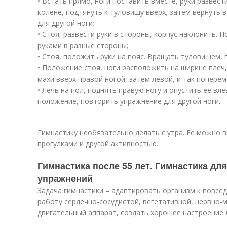
• Встать прямо, ноги поставить вместе, руки развести
колене, подтянуть к туловищу вверх, затем вернуть
для другой ноги;
• Стоя, развести руки в стороны, корпус наклонить.
руками в разные стороны;
• Стоя, положить руки на пояс. Вращать туловищем, 
• Положение стоя, ноги расположить на ширине плеч,
махи вверх правой ногой, затем левой, и так поперем
• Лечь на пол, поднять правую ногу и опустить ее вл
положение, повторить упражнение для другой ноги.
Гимнастику необязательно делать с утра. Ее можно в
прогулками и другой активностью.
Гимнастика после 55 лет. Гимнастика дл
упражнений
Задача гимнастики – адаптировать организм к повсе
работу сердечно-сосудистой, вегетативной, нервно-
двигательный аппарат, создать хорошее настроение 