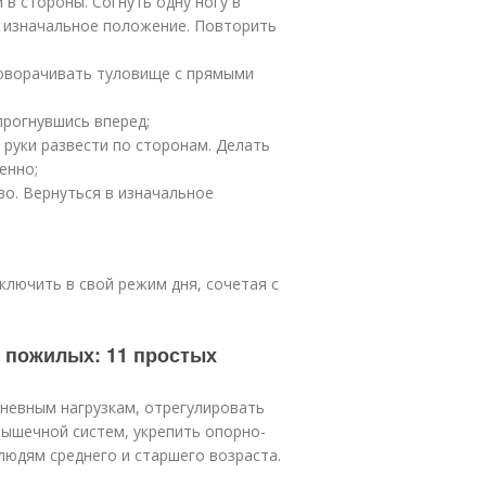
 в стороны. Согнуть одну ногу в
 в изначальное положение. Повторить
 Поворачивать туловище с прямыми
прогнувшись вперед;
 руки развести по сторонам. Делать
енно;
ево. Вернуться в изначальное
ключить в свой режим дня, сочетая с
я пожилых: 11 простых
дневным нагрузкам, отрегулировать
мышечной систем, укрепить опорно-
людям среднего и старшего возраста.