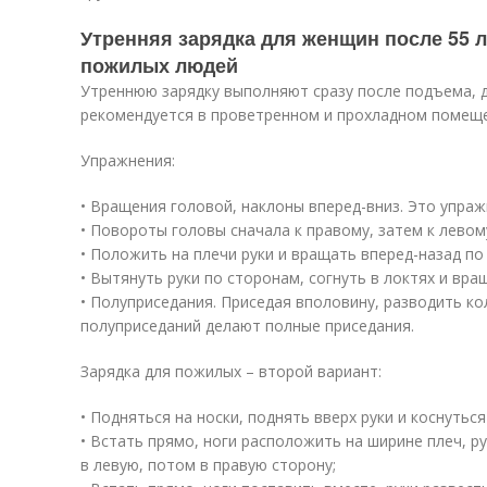
Утренняя зарядка для женщин после 55 л
пожилых людей
Утреннюю зарядку выполняют сразу после подъема, д
рекомендуется в проветренном и прохладном помеще
Упражнения:
• Вращения головой, наклоны вперед-вниз. Это упра
• Повороты головы сначала к правому, затем к левому
• Положить на плечи руки и вращать вперед-назад по 
• Вытянуть руки по сторонам, согнуть в локтях и вра
• Полуприседания. Приседая вполовину, разводить ко
полуприседаний делают полные приседания.
Зарядка для пожилых – второй вариант:
• Подняться на носки, поднять вверх руки и коснуться
• Встать прямо, ноги расположить на ширине плеч, р
в левую, потом в правую сторону;