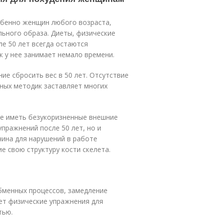
обенно женщин любого возраста,
ьного образа. Диеты, физические
е 50 лет всегда остаются
к у нее занимает немало времени.
ие сбросить вес в 50 лет. Отсутствие
ных методик заставляет многих
ие иметь безукоризненные внешние
пражнений после 50 лет, но и
чина для нарушений в работе
е свою структуру кости скелета.
бменных процессов, замедление
ет физические упражнения для
тью.