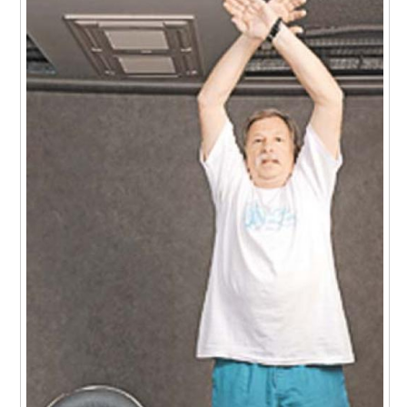
Упражнения для
Упражнение для
груди
трицепса
Упражнение для
Упражнение для
подколенных
спины
сухожилий
Тренировки для
Шаг для похудения
похудения
Состояние для
Питание для
быстрого похудения
похудения