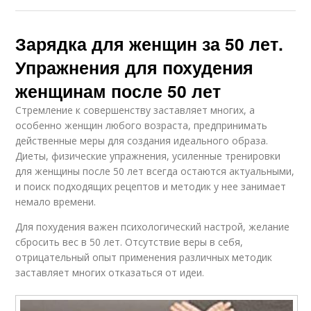
похудения
похудения
Зарядка для женщин за 50 лет.
Упражнения для похудения
Эффективное
Упражнение для
упражнение
похудения
женщинам после 50 лет
Стремление к совершенству заставляет многих, а
особенно женщин любого возраста, предпринимать
действенные меры для создания идеального образа.
Малышева для
Упражнение для
Диеты, физические упражнения, усиленные тренировки
похудения
сжигания
для женщины после 50 лет всегда остаются актуальными,
и поиск подходящих рецептов и методик у нее занимает
немало времени.
Упражнения для
Тренировка для
Для похудения важен психологический настрой, желание
толстых
похудения
сбросить вес в 50 лет. Отсутствие веры в себя,
отрицательный опыт применения различных методик
заставляет многих отказаться от идеи.
Упражнения для
Упражнение для шеи
завершения