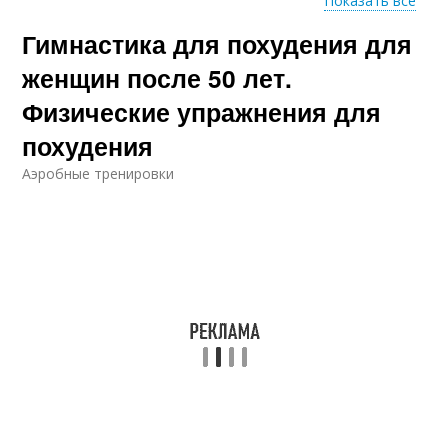
Показать все
Гимнастика для похудения для
Упражнения для
Упражнения для
ягодиц
пресса
женщин после 50 лет.
Физические упражнения для
похудения
Упражнения в
Упражнения без
домашних условиях
инвентаря
Аэробные тренировки
Гимнастические
Упражнения для
упражнения
живота
Упражнение от
Упражнение на
живота
нижний пресс