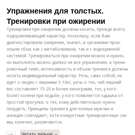
Упражнения для толстых.
Тренировки при ожирении
Тренировки при ожирении должны носить, прежде всего,
оздоравливающий ха­рак­тер, поскольку, если Вам
диагностировали ожирение, значит, в организме про­и­
зош­ли сбои, как с метаболизмом, так и с эндокринной
системой. Тренироваться при ожи­ре­нии мож­но и нужно,
но выполнять можно далеко не все упражнения, а тре­ни­
ро­воч­ный темп, интенсивность и объем тренинга должны
носить индивидуальный ха­рак­тер. Речь, са­мо со­бой, не
идет о людях с лишними 5-10кг, речь о тех, чей лишний
вес сос­тав­ля­ет 15-20 и бо­лее килограмм, тех, у кого
болят колени при ходьбе, у кого по­яв­ля­ет­ся одыш­ка от
простой прогулки, о тех, кому действительно нужно
похудеть. Прин­ци­пы тре­нин­га для полных мужчин и
женщин совпадают, хотя конкретные тре­ни­ро­воч­ные схе­
мы, ко­неч­но, раз­ли­ча­ют­ся.
Читать дальше →