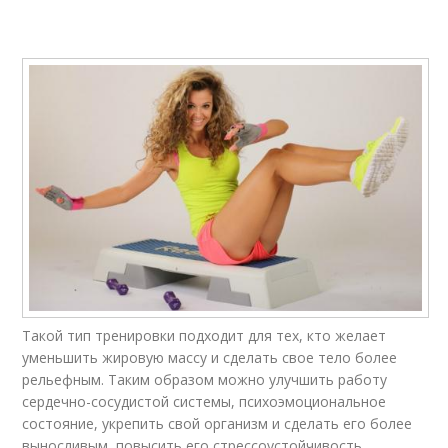
Упражнения на пресс
Пресс для похудения
Эффективные
Упражнения от жира
упражнения
Упражнения для
Упражнения для
упругости
подтяжки
Такой тип тренировки подходит для тех, кто желает
Упражнения для
Упражнение с
уменьшить жировую массу и сделать свое тело более
подмышек
гантелями
рельефным. Таким образом можно улучшить работу
сердечно-сосудистой системы, психоэмоциональное
состояние, укрепить свой организм и сделать его более
выносливым, повысить его стрессоустойчивость,