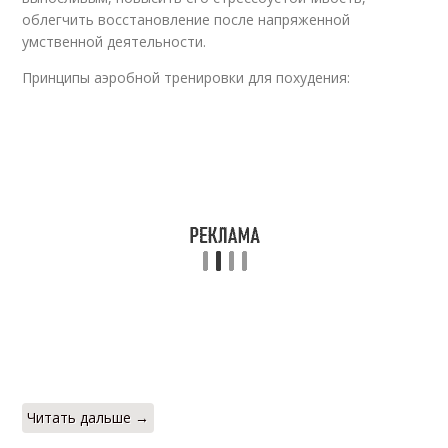
Упражнения на
Упражнения с
облегчить восстановление после напряженной
фитболе
фитболом
умственной деятельности.
Принципы аэробной тренировки для похудения:
Упражнения с
Упражнения на мяче
мячиком
Упражнения на
Упражнения для
подходящем шаре
полных женщин
Начальные
Средство для
упражнения
похудения
Читать дальше →
Обертывание для
Обертывании для