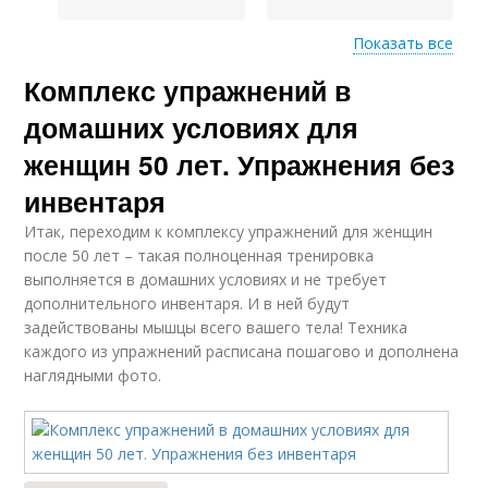
Показать все
Комплекс упражнений в
Физические
Упражнения на
упражнения
накачку
домашних условиях для
женщин 50 лет. Упражнения без
инвентаря
Трицепс в домашних
Упражнения на
условиях
трицепс
Итак, переходим к комплексу упражнений для женщин
после 50 лет – такая полноценная тренировка
выполняется в домашних условиях и не требует
дополнительного инвентаря. И в ней будут
Упражнения на
задействованы мышцы всего вашего тела! Техника
Условия на турнике
трицепсы
каждого из упражнений расписана пошагово и дополнена
наглядными фото.
Условия для
Упражнения на пресс
идеального пресса