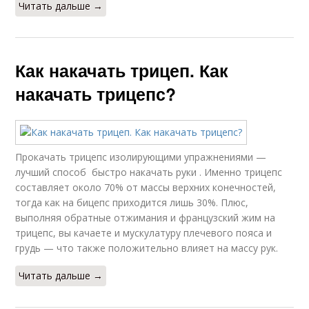
Читать дальше →
Минуты в домашних
Упражнения без
условиях
перерыва
Как накачать трицеп. Как
накачать трицепс?
Упражнения для
Эффективные
пресса
упражнения
Прокачать трицепс изолирующими упражнениями —
лучший способ быстро накачать руки . Именно трицепс
составляет около 70% от массы верхних конечностей,
Аэробные упражнения
Упражнения в зале
тогда как на бицепс приходится лишь 30%. Плюс,
выполняя обратные отжимания и французский жим на
трицепс, вы качаете и мускулатуру плечевого пояса и
грудь — что также положительно влияет на массу рук.
Анаэробные
Упражнения для
Читать дальше →
упражнения
жиросжигания