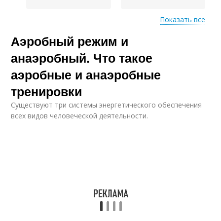
Показать все
Тренировка для
Аэробный режим и
интенсивного
Упражнения на пресс
жиросжигания
анаэробный. Что такое
аэробные и анаэробные
тренировки
Комплексные
упражнения
Существуют три системы энергетического обеспечения
всех видов человеческой деятельности.