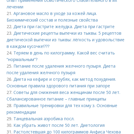
опыт применения осмотического слабительного в их
лечении
21.
Аргановое масло в уходе за кожей лица.
Биохимический состав и полезные свойства
22.
Диета при гастрите желудка. Диета при гастрите
23.
Диетические рецепты выпечки из тыквы. 5 рецептов
диетической выпечки из тыквы: лёгкость и удовольствие
в каждом кусочке!???
24.
Теряем в день по килограмму. Какой вес считать
“нормальным”?
25.
Питание после удаления желчного пузыря. Диета
после удаления желчного пузыря
26.
Диета на кефире и отрубях, как метод похудения.
Основные правила здорового питания при запоре
27.
Советы для снижения веса женщинам после 50 лет.
Сбалансированное питание – главные принципы
28.
Правильные тренировки для тех кому з. Основные
рекомендации
29.
Танцевальная аэробика посл.
30.
Как убрать живот после 50 лет. Диетология
31.
Растолстевшая до 100 килограммов Анфиса Чехова