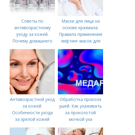
Советы по
Маски для лица на
антивозрастному
основе крахмала.
уходу за кожей.
Правила применения
Почему домашнего
лифтинг-масок для
ухода недостаточно
лица из крахмала
Антивозрастной уход
Обработка прокола
за кожей.
ушей. Как ухаживать
Особенности ухода
за проколотой
за зрелой кожей
мочкой уха