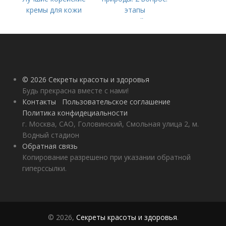
кремы для кожи
этапы
вокруг глаз в 2022
взаимодействия
году
природного и
социального бытия
человека.
© 2026 Секреты красоты и здоровья
Будь прекрасна вместе с нами!
Контакты
Пользовательское соглашение
Политика конфидециальности
г. Москва, САО, Головинский, Смольная улица 2, м.
Водный стадион
Обратная связь
Копирование разрешено при указании обратной
гиперссылки.
© 2026,
Секреты красоты и здоровья
.