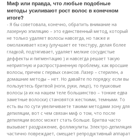
Миф или правда, что любые подобные
методы усиливают рост волос в конечном
итоге?
- Я бы советовала, конечно, обратить внимание на
лазерную эпиляцию – это единственный метод, который
не только удаляет волосы навсегда, но также и
омолаживает кожу (улучшает ее текстуру, делая более
гладкой, подтягивает, удаляет мелкие сосудистые
деффекты и пигментацию ) и навсегда решает такую
неприятную и распространенную проблему, как вросшие
волосы, причем с первых сеансов. Лазер – стерилен, а
домашние методы – нет. Но давайте по порядку: если вы
пользуетесь бритвой (ноги, руки, лицо), то пушковые
волосы (а их на нашем теле большинство – тонкие едва
заметные волоски) становятся жесткими, темными. То
есть вы по сути увеличиваете такими методами зону для
депиляции, вот с чем связан миф о том, что после
депиляции волос может стать больше. Бритва часто
вызывает раздражение, фолликулиты. Электро-депиляция
частично повреждает, смещает репродуктивный аппарат