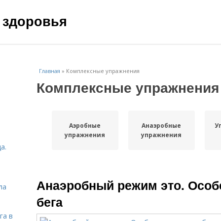
 здоровья
Главная
»
Комплексные упражнения
Комплексные упражнения
Аэробные
Анаэробные
У
упражнения
упражнения
а.
Анаэробный режим это. Особ
ла
бега
га в