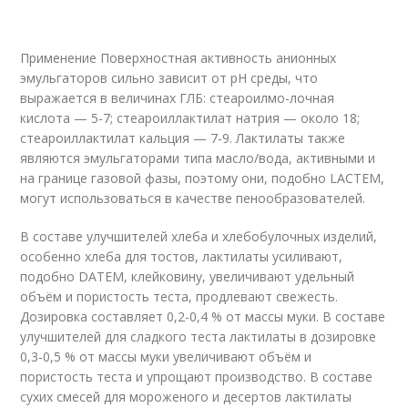
Применение Поверхностная активность анионных
эмульгаторов сильно зави­сит от рН среды, что
выражается в величинах ГЛБ: стеароилмо-лочная
кислота — 5-7; стеароиллактилат натрия — около 18;
сте­ароиллактилат кальция — 7-9. Лактилаты также
являются эмульгаторами типа масло/вода, активными и
на границе газо­вой фазы, поэтому они, подобно LACTEM,
могут использоваться в качестве пенообразователей.
В составе улучшителей хлеба и хлебобулочных изделий,
осо­бенно хлеба для тостов, лактилаты усиливают,
подобно DATEM, клейковину, увеличивают удельный
объём и пористость теста, продлевают свежесть.
Дозировка составляет 0,2-0,4 % от массы муки. В составе
улучшителей для сладкого теста лактилаты в до­зировке
0,3-0,5 % от массы муки увеличивают объём и
пористость теста и упрощают производство. В составе
сухих смесей для мо­роженого и десертов лактилаты