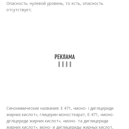
Опасность: нулевой уровень, то есть, опасность
отсутствует;
Синонимические названия: Е 471, «моно- і дигліцериди
жирних кислот», глицерин моностеарат, Е-471, «моно-
дігліцериди жирних кислот», «моно- та диглицериди
жирних кислот», моно- и диглицериды жирных кислот,