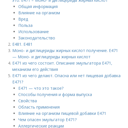
это. Е471 – Моно- и диглицериды жирных кислот
Общая информация
Влияние на организм
Вред
Польза
Использование
Законодательство
E481. Е481
Моно- и диглицериды жирных кислот получение. E471
— Моно- и диглицериды жирных кислот
Е471 из чего состоит. Описание эмульгатора Е471,
механизм его действия
Е471 из чего делают. Опасна или нет пищевая добавка
Е471?
Е471 — что это такое?
Способы получения и форма выпуска
Свойства
Область применения
Влияние на организм пищевой добавки Е471
Чем опасен эмульгатор Е471?
Аллергические реакции