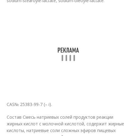
sodium-stearoyle-lactate, sodium-oleoyle-lactate.
CAS№ 25383-99-7 (– i).
Состав Смесь натриевых солей продуктов реакции
жирных кислот с мо­лочной кислотой, содержит жирные
кислоты, натриевые соли сложных эфиров пищевых