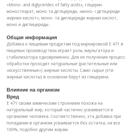
«Mono- and diglycerides of fatty acids», гліцерин
моностеарат, моно та дігліцериди, «моно- і дігліцериди
жирних кислот», моно- та дигліцериди жирних кислот,
моно и диглицериды .
Общая информация
Добавка к пищевым продуктам под маркировкой Е 471 в
пищевых производствах играет роль эмульгатора и
стабилизатора одновременно. Для ее получения процесс
обработки проходят натуральные (растительные или
«искусственные») жирные кислоты. Само сырье (эти
жирные кислоты) в основном берут из глицерина.
Влияние на организм
Вред
Е 471 своим химическим строением похожа на
натуральный жир, который частично усваивается в
организме человека. Соответственно, эта добавка при
попадании в организм усваивается без остатка, на все
100%, подобно другим жирам.