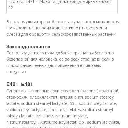
В роли эмульгатора добавка выступает в косметическом
производстве, в производстве животных кормов и
смесей для обработки сельскохозяйственных растений.
Законодательство
Поскольку данного вида добавка признана абсолютно
безопасной для человека, ее во всех странах внесли в
списки разрешенных для применения в пищевых
продуктах.
E481. Е481
Синонимы Натриевые соли стеароил-(олеоил-)молочной,
стеа-роил-, олеоиллактат натрия; англ. sodium stearoyl
lactate, sodium stearoyl lactylate, SSL, sodium oleyl lactate,
sodium oleyl lactylate, sodium lactylates, sodium stearoyl
(oleoyl) lactate, NSL; нем. Natri-umlactylate,
Natriumstearoyl-, Natriumoleoyllactat; фр . sodium-lac-tylate,