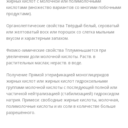
жирных кислот с молочной или поли­молочными
кислотами (множество вариантов со многими побоч­ными
продуктами).
Органолептические свойства Твёрдый белый, сероватый
или желтоватый воск или порошок со слегка мыльным
вкусом и характерным запахом.
Физико-химические свойства Т
пл
уменьшается при
увеличении доли молочной кислоты. Раств. в
растительных маслах; нераств. в воде.
Получение Прямой этерификацией моноглицеридов
жирных кислот или жирных кислот гидроксильными
группами молочной кислоты с последующей полной или
частичной нейтрализацией (стабили­зацией) гидроксидом
натрия. Примеси: свободные жирные кис­лоты, молочная,
полимолочные кислоты и их соли в ко­личестве больше
разрешённого.