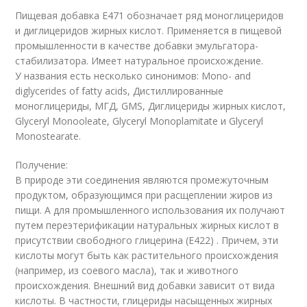
Пищевая добавка E471 обозначает ряд моноглицеридов
и диглицеридов жирных кислот. Применяется в пищевой
промышленности в качестве добавки эмульгатора-
стабилизатора. Имеет натуральное происхождение.
У названия есть несколько синонимов: Mono- and
diglycerides of fatty acids, Дистиллированные
моноглицериды, МГД, GMS, Диглицериды жирных кислот,
Glyceryl Monooleate, Glyceryl Monoplamitate и Glyceryl
Monostearate.
Получение:
В природе эти соединения являются промежуточным
продуктом, образующимся при расщеплении жиров из
пищи. А для промышленного использования их получают
путем переэтерификации натуральных жирных кислот в
присутствии свободного глицерина (Е422) . Причем, эти
кислоты могут быть как растительного происхождения
(например, из соевого масла), так и животного
происхождения. Внешний вид добавки зависит от вида
кислоты. В частности, глицериды насыщенных жирных