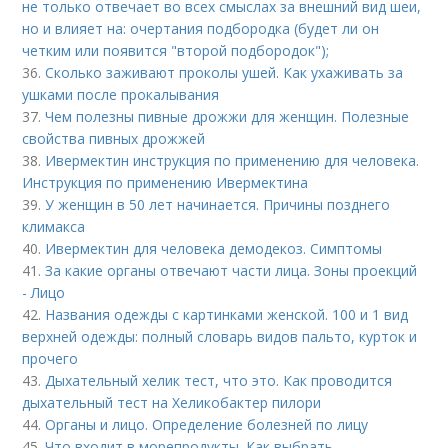
не только отвечает во всех смыслах за внешний вид шеи,
но и влияет на: очертания подбородка (будет ли он
четким или появится "второй подбородок");
36.
Сколько заживают проколы ушей. Как ухаживать за
ушками после прокалывания
37.
Чем полезны пивные дрожжи для женщин. Полезные
свойства пивных дрожжей
38.
Ивермектин инструкция по применению для человека.
Инструкция по применению Ивермектина
39.
У женщин в 50 лет начинается. Причины позднего
климакса
40.
Ивермектин для человека демодекоз. Симптомы
41.
За какие органы отвечают части лица. Зоны проекций
- Лицо
42.
Названия одежды с картинками женской. 100 и 1 вид
верхней одежды: полный словарь видов пальто, курток и
прочего
43.
Дыхательный хелик тест, что это. Как проводится
дыхательный тест на Хеликобактер пилори
44.
Органы и лицо. Определение болезней по лицу
45.
Что входит в морепродукты. Как выбрать