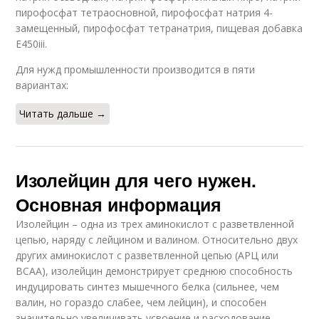
пирофосфат тетраосновной, пирофосфат натрия 4-
замещенный, пирофосфат тетранатрия, пищевая добавка
E450iii.
Для нужд промышленности производится в пяти
вариантах:
Читать дальше →
Изолейцин для чего нужен.
Основная информация
Изолейцин – одна из трех аминокислот с разветвленной
цепью, наряду с лейцином и валином. Относительно двух
других аминокислот с разветвленной цепью (АРЦ или
BCAA), изолейцин демонстрирует среднюю способность
индуцировать синтез мышечного белка (сильнее, чем
валин, но гораздо слабее, чем лейцин), и способен
значительно увеличивать усвоение и расходование