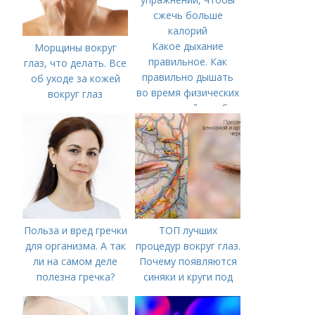
Какое дыхание
Морщины вокруг
правильное. Как
глаз, что делать. Все
правильно дышать
об уходе за кожей
во время физических
вокруг глаз
упражнений, чтобы
сжечь больше
калорий
Польза и вред гречки
ТОП лучших
для организма. А так
процедур вокруг глаз.
ли на самом деле
Почему появляются
полезна гречка?
синяки и круги под
глазами?