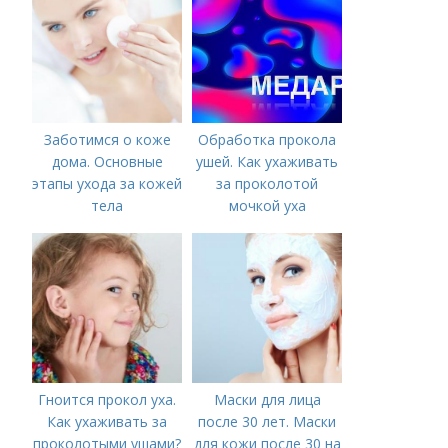
Заботимся о коже
Обработка прокола
дома. Основные
ушей. Как ухаживать
этапы ухода за кожей
за проколотой
тела
мочкой уха
Гноится прокол уха.
Маски для лица
Как ухаживать за
после 30 лет. Маски
проколотыми ушами?
для кожи после 30 на