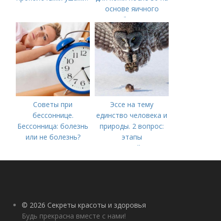
основе яичного
белка
Советы при
Эссе на тему
бессоннице.
единство человека и
Бессонница: болезнь
природы. 2 вопрос:
или не болезнь?
этапы
взаимодействия
природного и
социального бытия
человека.
© 2026 Секреты красоты и здоровья
Будь прекрасна вместе с нами!