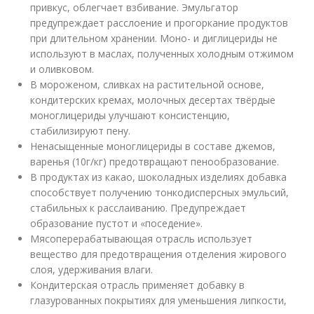
привкус, облегчает взбивание. Эмульгатор
предупреждает расслоение и прогоркание продуктов
при длительном хранении. Моно- и диглицериды не
используют в маслах, полученных холодным отжимом
и оливковом.
В мороженом, сливках на растительной основе,
кондитерских кремах, молочных десертах твёрдые
моноглицериды улучшают консистенцию,
стабилизируют пену.
Ненасыщенные моноглицериды в составе джемов,
варенья (10г/кг) предотвращают пенообразование.
В продуктах из какао, шоколадных изделиях добавка
способствует получению тонкодисперсных эмульсий,
стабильных к расслаиванию. Предупреждает
образование пустот и «поседение».
Мясоперерабатывающая отрасль использует
вещество для предотвращения отделения жирового
слоя, удерживания влаги.
Кондитерская отрасль применяет добавку в
глазурованных покрытиях для уменьшения липкости,