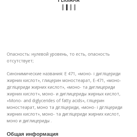
Опасность: нулевой уровень, то есть, опасность
отсутствует;
Синонимические названия: Е 471, «моно- і дигліцериди
жирних кислот», глицерин моностеарат, Е-471, «моно-
дігліцериди жирних кислот», «моно- та диглицериди
жирних кислот», моно- и диглицериды жирных кислот,
«Mono- and diglycerides of fatty acids», гліцерин
моностеарат, моно та дігліцериди, «моно- і дігліцериди
жирних кислот», моно- та дигліцериди жирних кислот,
моно и диглицериды .
Общая информация