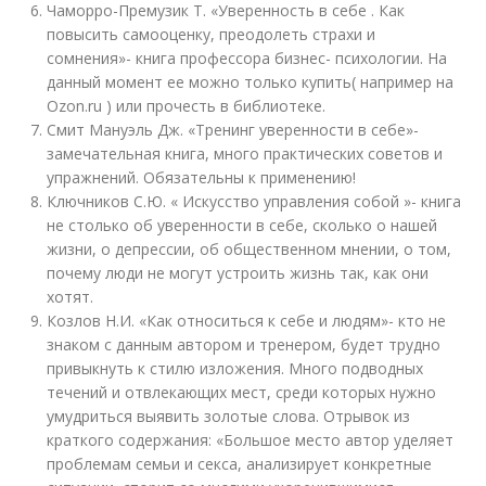
Чаморро-Премузик Т. «Уверенность в себе . Как
повысить самооценку, преодолеть страхи и
сомнения»- книга профессора бизнес- психологии. На
данный момент ее можно только купить( например на
Ozon.ru ) или прочесть в библиотеке.
Смит Мануэль Дж. «Тренинг уверенности в себе»-
замечательная книга, много практических советов и
упражнений. Обязательны к применению!
Ключников С.Ю. « Искусство управления собой »- книга
не столько об уверенности в себе, сколько о нашей
жизни, о депрессии, об общественном мнении, о том,
почему люди не могут устроить жизнь так, как они
хотят.
Козлов Н.И. «Как относиться к себе и людям»- кто не
знаком с данным автором и тренером, будет трудно
привыкнуть к стилю изложения. Много подводных
течений и отвлекающих мест, среди которых нужно
умудриться выявить золотые слова. Отрывок из
краткого содержания: «Большое место автор уделяет
проблемам семьи и секса, анализирует конкретные