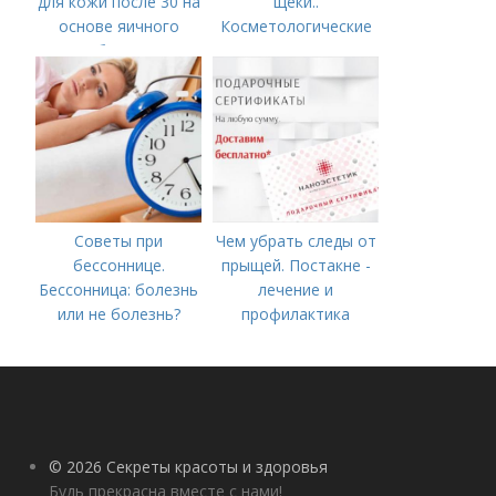
для кожи после 30 на
щеки..
основе яичного
Косметологические
белка
процедуры
Советы при
Чем убрать следы от
бессоннице.
прыщей. Постакне -
Бессонница: болезнь
лечение и
или не болезнь?
профилактика
© 2026 Секреты красоты и здоровья
Будь прекрасна вместе с нами!