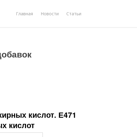
Главная
Новости
Статьи
добавок
жирных кислот. Е471
ых кислот