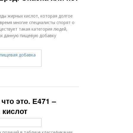
иды жирных кислот, которая долгое
время многие специалисты спорят о
ществует такая категория людей,
их данную пищевую добавку
что это. Е471 –
 кислот
 позиций в таблице классификации