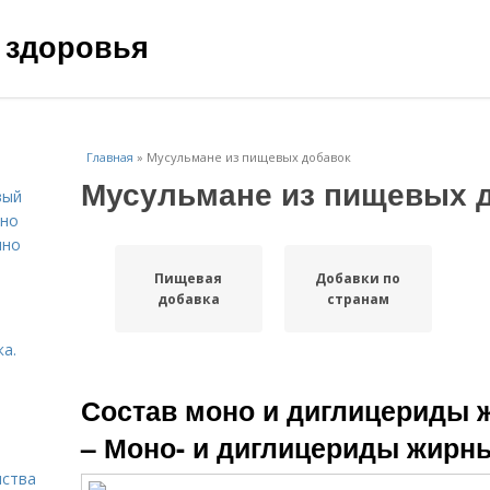
 здоровья
Главная
»
Мусульмане из пищевых добавок
Мусульмане из пищевых 
вый
ьно
пно
Пищевая
Добавки по
добавка
странам
а.
Состав моно и диглицериды 
– Моно- и диглицериды жирн
нства