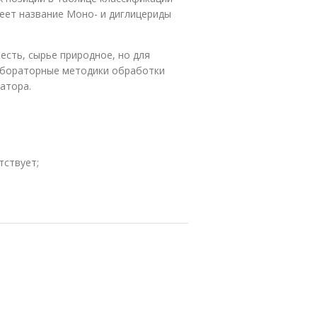
меет название Моно- и диглицериды
есть, сырье природное, но для
абораторные методики обработки
атора.
тствует;