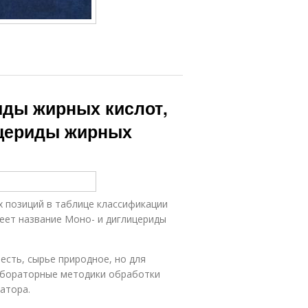
иды жирных кислот,
лицериды жирных
 позиций в таблице классификации
меет название Моно- и диглицериды
есть, сырье природное, но для
абораторные методики обработки
атора.