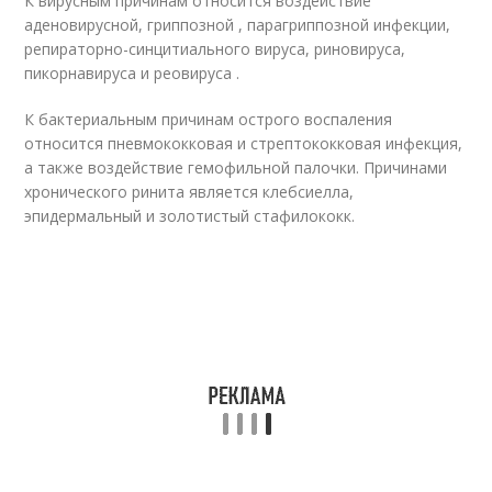
К вирусным причинам относится воздействие
аденовирусной, гриппозной , парагриппозной инфекции,
репираторно-синцитиального вируса, риновируса,
пикорнавируса и реовируса
.
К бактериальным причинам острого воспаления
относится пневмококковая и стрептококковая инфекция,
а также воздействие гемофильной палочки. Причинами
хронического ринита является клебсиелла,
эпидермальный и золотистый стафилококк.