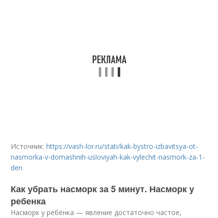
Источник:
https://vash-lor.ru/stati/kak-bystro-izbavitsya-ot-
nasmorka-v-domashnih-usloviyah-kak-vylechit-nasmork-za-1-
den
Как убрать насморк за 5 минут. Насморк у
ребенка
Насморк у ребёнка — явление достаточно частое,