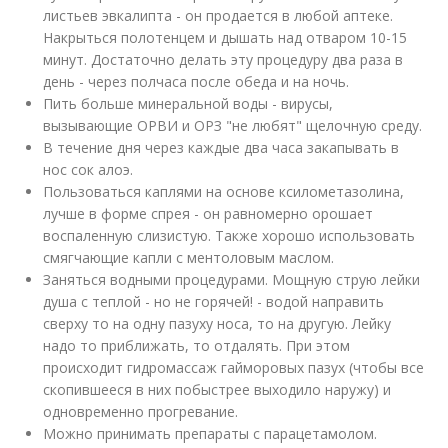
листьев эвкалипта - он продается в любой аптеке.
Накрыться полотенцем и дышать над отваром 10-15
минут. Достаточно делать эту процедуру два раза в
день - через полчаса после обеда и на ночь.
Пить больше минеральной воды - вирусы,
вызывающие ОРВИ и ОРЗ "не любят" щелочную среду.
В течение дня через каждые два часа закапывать в
нос сок алоэ.
Пользоваться каплями на основе ксилометазолина,
лучше в форме спрея - он равномерно орошает
воспаленную слизистую. Также хорошо использовать
смягчающие капли с ментоловым маслом.
Заняться водными процедурами. Мощную струю лейки
душа с теплой - но не горячей! - водой направить
сверху то на одну пазуху носа, то на другую. Лейку
надо то приближать, то отдалять. При этом
происходит гидромассаж гайморовых пазух (чтобы все
скопившееся в них побыстрее выходило наружу) и
одновременно прогревание.
Можно принимать препараты с парацетамолом.