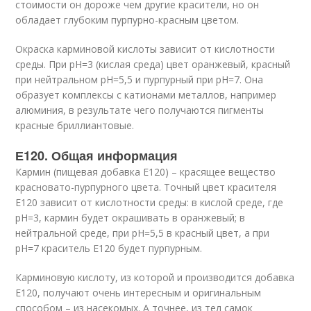
стоимости он дороже чем другие красители, но он
обладает глубоким пурпурно-красным цветом.
Окраска карминовой кислоты зависит от кислотности
среды. При pH=3 (кислая среда) цвет оранжевый, красный
при нейтральном pH=5,5 и пурпурный при pH=7. Она
образует комплексы с катионами металлов, например
алюминия, в результате чего получаются пигменты
красные бриллиантовые.
Е120. Общая информация
Кармин (пищевая добавка Е120) – красящее вещество
красновато-пурпурного цвета. Точный цвет красителя
Е120 зависит от кислотности среды: в кислой среде, где
pH=3, кармин будет окрашивать в оранжевый; в
нейтральной среде, при pH=5,5 в красный цвет, а при
pH=7 краситель Е120 будет пурпурным.
Карминовую кислоту, из которой и производится добавка
Е120, получают очень интересным и оригинальным
способом – из насекомых. А точнее, из тел самок