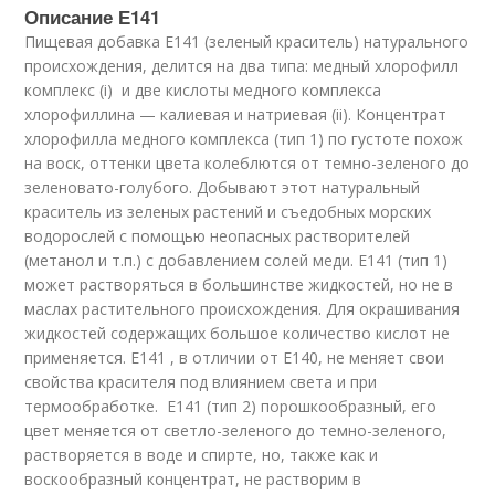
Описание Е141
Пищевая добавка Е141 (зеленый краситель) натурального
происхождения, делится на два типа: медный хлорофилл
комплекс (i) и две кислоты медного комплекса
хлорофиллина — калиевая и натриевая (ii). Концентрат
хлорофилла медного комплекса (тип 1) по густоте похож
на воск, оттенки цвета колеблются от темно-зеленого до
зеленовато-голубого. Добывают этот натуральный
краситель из зеленых растений и съедобных морских
водорослей с помощью неопасных растворителей
(метанол и т.п.) с добавлением солей меди. Е141 (тип 1)
может растворяться в большинстве жидкостей, но не в
маслах растительного происхождения. Для окрашивания
жидкостей содержащих большое количество кислот не
применяется. Е141 , в отличии от Е140, не меняет свои
свойства красителя под влиянием света и при
термообработке. Е141 (тип 2) порошкообразный, его
цвет меняется от светло-зеленого до темно-зеленого,
растворяется в воде и спирте, но, также как и
воскообразный концентрат, не растворим в