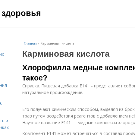
 здоровья
Главная
»
Карминовая кислота
Карминовая кислота
их
Хлорофилла медные комплекс
такое?
ния
Справка. Пищевая добавка Е141 – представляет собо
натуральное происхождение.
я,
Его получают химическим способом, выделяя из брок
трав путем воздействия реагентов с добавлением не
ть и
Научное название Е141 — медные комплексы хлороф
чках
Компонент Е141 может встречаться в составах проду