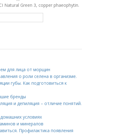
CI Natural Green 3, copper phaeophytin.
ем для лица от морщин
авления о роли селена в организме.
ции губы. Как подготовиться к
учшие бренды
ляция и депиляция – отличие понятий.
 домашних условиях
таминов и минералов
бавиться. Профилактика появления