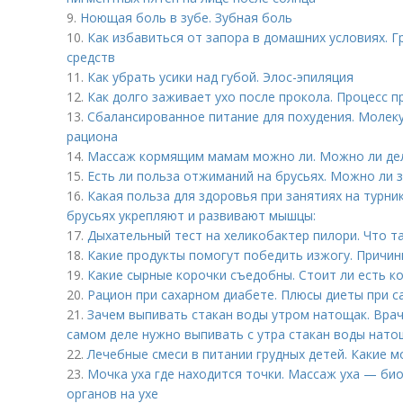
9.
Ноющая боль в зубе. Зубная боль
10.
Как избавиться от запора в домашних условиях. 
средств
11.
Как убрать усики над губой. Элос-эпиляция
12.
Как долго заживает ухо после прокола. Процесс п
13.
Сбалансированное питание для похудения. Молек
рациона
14.
Массаж кормящим мамам можно ли. Можно ли де
15.
Есть ли польза отжиманий на брусьях. Можно ли 
16.
Какая польза для здоровья при занятиях на турни
брусьях укрепляют и развивают мышцы:
17.
Дыхательный тест на хеликобактер пилори. Что т
18.
Какие продукты помогут победить изжогу. Причин
19.
Какие сырные корочки съедобны. Стоит ли есть ко
20.
Рацион при сахарном диабете. Плюсы диеты при с
21.
Зачем выпивать стакан воды утром натощак. Врач
самом деле нужно выпивать с утра стакан воды нато
22.
Лечебные смеси в питании грудных детей. Какие 
23.
Мочка уха где находится точки. Массаж уха — би
органов на ухе