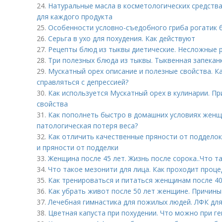
24.
Натуральные масла в косметологических средств
для каждого продукта
25.
Особенности условно-съедобного гриба рогатик 
26.
Серьга в ухо для похудения. Как действуют
27.
Рецепты блюд из тыквы диетические. Несложные 
28.
Три полезных блюда из тыквы. Тыквенная запекан
29.
Мускатный орех описание и полезные свойства. К
справляться с депрессией?
30.
Как используется Мускатный орех в кулинарии. П
свойства
31.
Как пополнеть быстро в домашних условиях женщ
патологическая потеря веса?
32.
Как отличить качественные пряности от подделок
и пряности от подделки
33.
Женщина после 45 лет. Жизнь после сорока..Что т
34.
Что такое мезонити для лица. Как проходит проце
35.
Как тренироваться и питаться женщинам после 40
36.
Как убрать живот после 50 лет женщине. Причин
37.
Лечебная гимнастика для пожилых людей. ЛФК дл
38.
Цветная капуста при похудении. Что можно при г