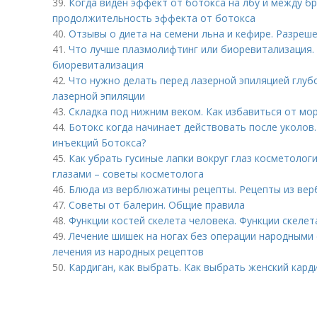
39.
Когда виден эффект от ботокса на лбу и между б
продолжительность эффекта от ботокса
40.
Отзывы о диета на семени льна и кефире. Разреш
41.
Что лучше плазмолифтинг или биоревитализация.
биоревитализация
42.
Что нужно делать перед лазерной эпиляцией глубо
лазерной эпиляции
43.
Складка под нижним веком. Как избавиться от мор
44.
Ботокс когда начинает действовать после уколов
инъекций Ботокса?
45.
Как убрать гусиные лапки вокруг глаз косметолог
глазами – советы косметолога
46.
Блюда из верблюжатины рецепты. Рецепты из ве
47.
Советы от балерин. Общие правила
48.
Функции костей скелета человека. Функции скелет
49.
Лечение шишек на ногах без операции народными 
лечения из народных рецептов
50.
Кардиган, как выбрать. Как выбрать женский кард