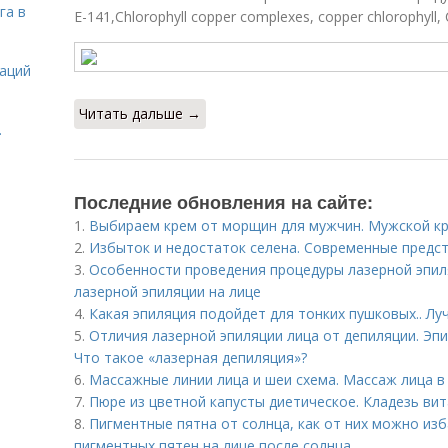
га в
Е-141,Chlorophyll copper complexes, copper chlorophyll, 
даций
Читать дальше →
.
Последние обновления на сайте:
1.
Выбираем крем от морщин для мужчин. Мужской кр
2.
Избыток и недостаток селена. Современные предст
3.
Особенности проведения процедуры лазерной эпиля
лазерной эпиляции на лице
4.
Какая эпиляция подойдет для тонких пушковых.. Л
5.
Отличия лазерной эпиляции лица от депиляции. Эпи
Что такое «лазерная депиляция»?
6.
Массажные линии лица и шеи схема. Массаж лица в
7.
Пюре из цветной капусты диетическое. Кладезь ви
8.
Пигментные пятна от солнца, как от них можно из
пигментных пятен на лице после солнца