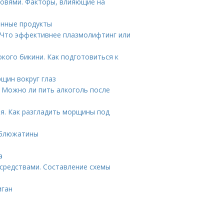
ровями. Факторы, влияющие на
енные продукты
 Что эффективнее плазмолифтинг или
кого бикини. Как подготовиться к
щин вокруг глаз
. Можно ли пить алкоголь после
ия. Как разгладить морщины под
рблюжатины
а
средствами. Составление схемы
иган