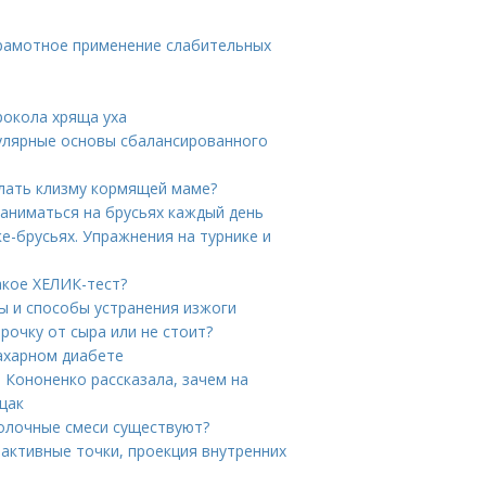
Грамотное применение слабительных
рокола хряща уха
улярные основы сбалансированного
лать клизму кормящей маме?
заниматься на брусьях каждый день
ке-брусьях. Упражнения на турнике и
акое ХЕЛИК-тест?
ы и способы устранения изжоги
рочку от сыра или не стоит?
ахарном диабете
 Кононенко рассказала, зачем на
щак
молочные смеси существуют?
оактивные точки, проекция внутренних