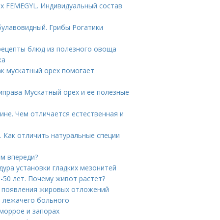
ах FEMEGYL. Индивидуальный состав
булавовидный. Грибы Рогатики
рецепты блюд из полезного овоща
ка
ак мускатный орех помогает
риправа Мускатный орех и ее полезные
ине. Чем отличается естественная и
. Как отличить натуральные специи
ам впереди?
дура установки гладких мезонитей
-50 лет. Почему живот растет?
ы появления жировых отложений
я лежачего больного
еморрое и запорах