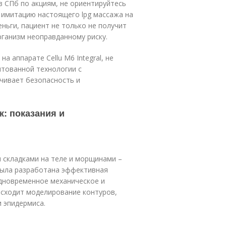
в СПб по акциям, не ориентируйтесь
 имитацию настоящего lpg массажа на
еньги, пациент не только не получит
ганизм неоправданному риску.
а аппарате Cellu M6 Integral, не
нтованной технологии с
чивает безопасность и
ж: показания и
 складками на теле и морщинами –
была разработана эффективная
одновременное механическое и
исходит моделирование контуров,
 эпидермиса.