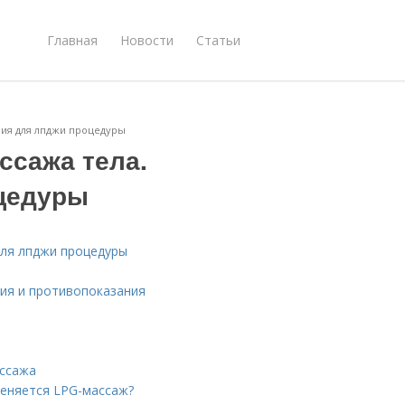
Главная
Новости
Статьи
ния для лпджи процедуры
ссажа тела.
оцедуры
для лпджи процедуры
ния и противопоказания
ассажа
меняется LPG-массаж?