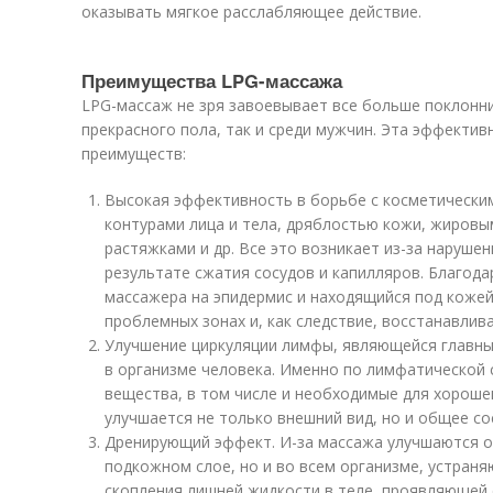
оказывать мягкое расслабляющее действие.
Преимущества LPG-массажа
LPG-массаж не зря завоевывает все больше поклонни
прекрасного пола, так и среди мужчин. Эта эффекти
преимуществ:
Высокая эффективность в борьбе с косметически
контурами лица и тела, дряблостью кожи, жиров
растяжками и др. Все это возникает из-за наруше
результате сжатия сосудов и капилляров. Благод
массажера на эпидермис и находящийся под кожей
проблемных зонах и, как следствие, восстанавлив
Улучшение циркуляции лимфы, являющейся главны
в организме человека. Именно по лимфатической 
вещества, в том числе и необходимые для хороше
улучшается не только внешний вид, но и общее со
Дренирующий эффект. И-за массажа улучшаются о
подкожном слое, но и во всем организме, устран
скопления лишней жидкости в теле, проявляющей с