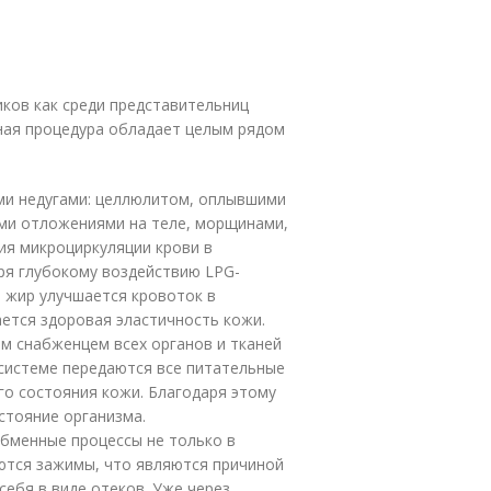
ков как среди представительниц
вная процедура обладает целым рядом
ми недугами: целлюлитом, оплывшими
ыми отложениями на теле, морщинами,
ния микроциркуляции крови в
аря глубокому воздействию LPG-
 жир улучшается кровоток в
ается здоровая эластичность кожи.
м снабженцем всех органов и тканей
системе передаются все питательные
го состояния кожи. Благодаря этому
стояние организма.
бменные процессы не только в
яются зажимы, что являются причиной
ебя в виде отеков. Уже через