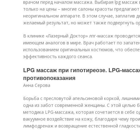
врачом перед началом массажа. Выбирая lpg массаж 
только на цены – многие салоны красоты предлагают
неоригинальном аппарате. В этом случае, заплатив д
желаемый результат, но может также подвергнуть ор
В клинике «Лазерный Доктор» лпг-массаж проводится н
имеющем аналогов в мире. Врач работает по запате
использованием оригинальных костюмов, что обеспе
эффективность каждого сеанса.
LPG массаж при гипотиреозе. LPG-масса
противопоказания
Анна Серова
Борьба с пресловутой апельсиновой коркой, лишними
одна из забот современной женщины. С этой целью 
методика LPG-массажа, которая сочетается в себе 
вакуумное воздействие на кожу, благодаря чему про
лимфодренаж и возвращение естественной гладкости