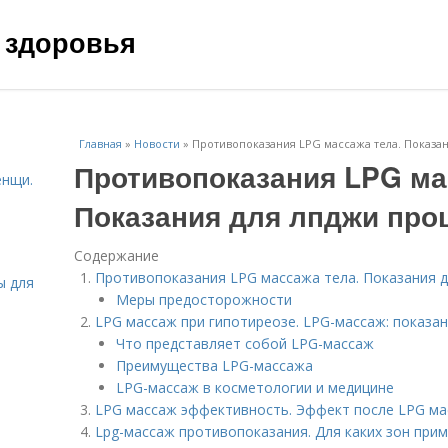
 здоровья
Главная
»
Новости
»
Противопоказания LPG массажа тела. Показа
Противопоказания LPG ма
енщи.
Показания для лпджи пр
Содержание
Противопоказания LPG массажа тела. Показания 
ы для
Меры предосторожности
LPG массаж при гипотиреозе. LPG-массаж: показа
Что представляет собой LPG-массаж
Преимущества LPG-массажа
LPG-массаж в косметологии и медицине
LPG массаж эффективность. Эффект после LPG м
Lpg-массаж противопоказания. Для каких зон при