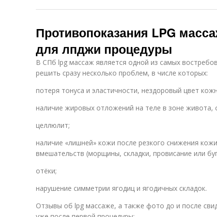
Противопоказания LPG масса
для лпджи процедуры
В СПб lpg массаж является одной из самых востребов
решить сразу несколько проблем, в числе которых:
потеря тонуса и эластичности, нездоровый цвет кож
наличие жировых отложений на теле в зоне живота, спи
целлюлит;
наличие «лишней» кожи после резкого снижения кожи
вмешательств (морщины, складки, провисание или буг
отёки;
нарушение симметрии ягодиц и ягодичных складок.
Отзывы об lpg массаже, а также фото до и после св
уже после первой процедуры: