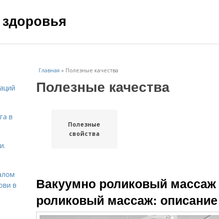
 здоровья
Главная
»
Полезные качества
Полезные качества
даций
га в
Полезные
свойства
и.
алом
Вакуумно роликовый массаж 
ови в
роликовый массаж: описани