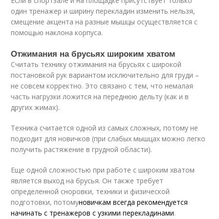
Если в спортзале и на площадке присутствует только
один тренажер и ширину перекладин изменить нельзя,
смещение акцента на разные мышцы осуществляется с
помощью наклона корпуса.
Отжимания на брусьях широким хватом
Считать технику отжимания на брусьях с широкой
постановкой рук вариантом исключительно для груди –
не совсем корректно. Это связано с тем, что немалая
часть нагрузки ложится на переднюю дельту (как и в
других жимах).
Техника считается одной из самых сложных, потому не
подходит для новичков (при слабых мышцах можно легко
получить растяжение в грудной области).
Еще одной сложностью при работе с широким хватом
является выход на брусья. Он также требует
определенной сноровки, техники и физической
подготовки, потому
новичкам всегда рекомендуется
начинать с тренажеров с узкими перекладинами
.