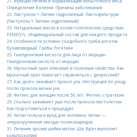
21.
Функции печени в нормализации избыточного веса.
Определение болезни. Причины заболевания
22.
Лактулоза + Лигнин гидролизный. Лактофильтрум
(Лактулоза + Лигнин гидролизный)
23.
Натуральные масла в косметологических средствах
FEMEGYL. Индивидуальный состав для каждого продукта
24.
Особенности условно-съедобного гриба рогатик
булавовидный. Грибы Рогатики
25.
Гиалуроновая кислота для лица от морщин.
Гиалуроновая кислота от морщин
26.
Мускатный орех описание и полезные свойства. Как
мускатный орех помогает справляться с депрессией?
27.
Как долго заживает прокол уха. Инструкция по уходу
после прокола мочки уха
28.
Фитнес для женщин после 50 лет. Фитнес-стратегия
29.
Сколько заживают уши после прокола пистолетом.
Как подготовиться к процедуре
30.
Хитин польза и вред для человека. Хитин —
«нераскрученная звезда» полисахаридов
31.
Лечение эрозии шейки матки. Ша. Врач выполнит
кольпоскопию