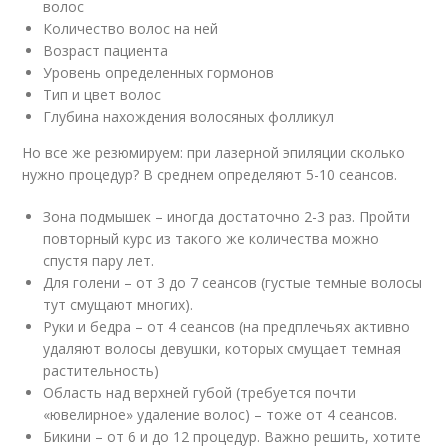
волос
Количество волос на ней
Возраст пациента
Уровень определенных гормонов
Тип и цвет волос
Глубина нахождения волосяных фолликул
Но все же резюмируем: при лазерной эпиляции сколько
нужно процедур? В среднем определяют 5-10 сеансов.
Зона подмышек – иногда достаточно 2-3 раз. Пройти
повторный курс из такого же количества можно
спустя пару лет.
Для голени – от 3 до 7 сеансов (густые темные волосы
тут смущают многих).
Руки и бедра – от 4 сеансов (на предплечьях активно
удаляют волосы девушки, которых смущает темная
растительность)
Область над верхней губой (требуется почти
«ювелирное» удаление волос) – тоже от 4 сеансов.
Бикини – от 6 и до 12 процедур. Важно решить, хотите