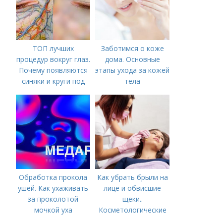
ТОП лучших
Заботимся о коже
процедур вокруг глаз.
дома. Основные
Почему появляются
этапы ухода за кожей
синяки и круги под
тела
глазами?
Обработка прокола
Как убрать брыли на
ушей. Как ухаживать
лице и обвисшие
за проколотой
щеки..
мочкой уха
Косметологические
процедуры