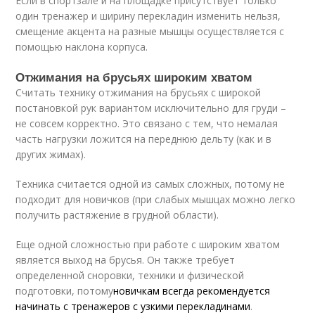
Если в спортзале и на площадке присутствует только
один тренажер и ширину перекладин изменить нельзя,
смещение акцента на разные мышцы осуществляется с
помощью наклона корпуса.
Отжимания на брусьях широким хватом
Считать технику отжимания на брусьях с широкой
постановкой рук вариантом исключительно для груди –
не совсем корректно. Это связано с тем, что немалая
часть нагрузки ложится на переднюю дельту (как и в
других жимах).
Техника считается одной из самых сложных, потому не
подходит для новичков (при слабых мышцах можно легко
получить растяжение в грудной области).
Еще одной сложностью при работе с широким хватом
является выход на брусья. Он также требует
определенной сноровки, техники и физической
подготовки, потому
новичкам всегда рекомендуется
начинать с тренажеров с узкими перекладинами
.