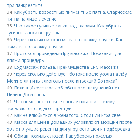
при панкреатите
34.
Как убрать возрастные пигментные пятна. Старческие
пятна на лице: лечение
35.
Что такое гусиные лапки под глазами. Как убрать
гусиные лапки вокруг глаз
36.
Через сколько можно менять сережку в пупке. Как
поменять сережку в пупке
37.
Протокол проведения lpg массажа. Показания для
лпджи процедуры
38.
Lpg массаж польза. Преимущества LPG-массажа
39.
Через сколько действует ботокс после укола на лбу.
Можно ли пить алкоголь после инъекций Ботокса?
40.
Пилинг Джесснера лоб обсыпало шелушений нет.
Пилинг Джесснера
41.
Что помогает от пятен после прыщей. Почему
появляются следы от прыщей
42.
Как не влюбиться в женатого. Стоит ли игра свеч
43.
Маска для шеи в домашних условиях от морщин после
50 лет. Лучшие рецепты для упругости шеи и подбородка
44.
Обман пожилых людей. Как уберечь пожилых