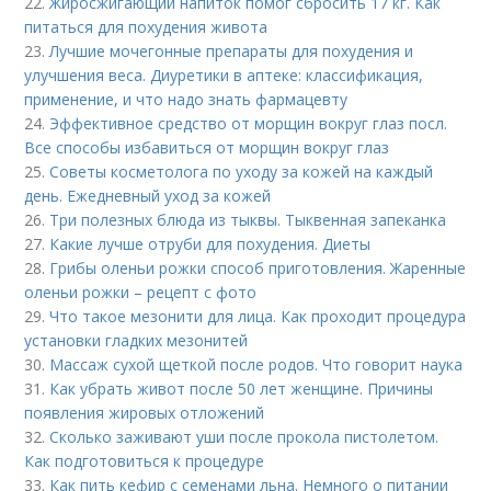
22.
Жиросжигающий напиток помог сбросить 17 кг. Как
питаться для похудения живота
23.
Лучшие мочегонные препараты для похудения и
улучшения веса. Диуретики в аптеке: классификация,
применение, и что надо знать фармацевту
24.
Эффективное средство от морщин вокруг глаз посл.
Все способы избавиться от морщин вокруг глаз
25.
Советы косметолога по уходу за кожей на каждый
день. Ежедневный уход за кожей
26.
Три полезных блюда из тыквы. Тыквенная запеканка
27.
Какие лучше отруби для похудения. Диеты
28.
Грибы оленьи рожки способ приготовления. Жаренные
оленьи рожки – рецепт с фото
29.
Что такое мезонити для лица. Как проходит процедура
установки гладких мезонитей
30.
Массаж сухой щеткой после родов. Что говорит наука
31.
Как убрать живот после 50 лет женщине. Причины
появления жировых отложений
32.
Сколько заживают уши после прокола пистолетом.
Как подготовиться к процедуре
33.
Как пить кефир с семенами льна. Немного о питании