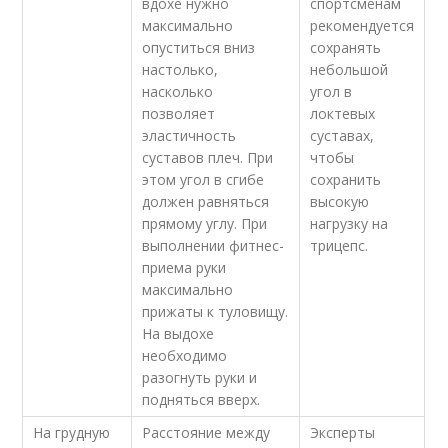
вдохе нужно
спортсменам
максимально
рекомендуется
опуститься вниз
сохранять
настолько,
небольшой
насколько
угол в
позволяет
локтевых
эластичность
суставах,
суставов плеч. При
чтобы
этом угол в сгибе
сохранить
должен равняться
высокую
прямому углу. При
нагрузку на
выполнении фитнес-
трицепс.
приема руки
максимально
прижаты к туловищу.
На выдохе
необходимо
разогнуть руки и
подняться вверх.
На грудную
Расстояние между
Эксперты