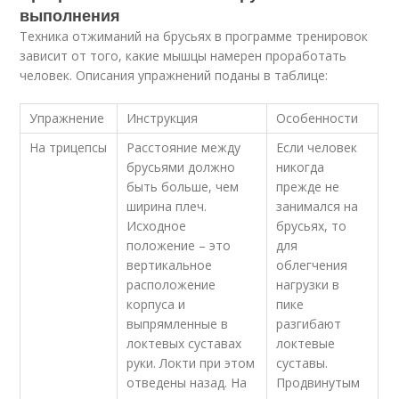
выполнения
Техника отжиманий на брусьях в программе тренировок
зависит от того, какие мышцы намерен проработать
человек. Описания упражнений поданы в таблице:
Упражнение
Инструкция
Особенности
На трицепсы
Расстояние между
Если человек
брусьями должно
никогда
быть больше, чем
прежде не
ширина плеч.
занимался на
Исходное
брусьях, то
положение – это
для
вертикальное
облегчения
расположение
нагрузки в
корпуса и
пике
выпрямленные в
разгибают
локтевых суставах
локтевые
руки. Локти при этом
суставы.
отведены назад. На
Продвинутым