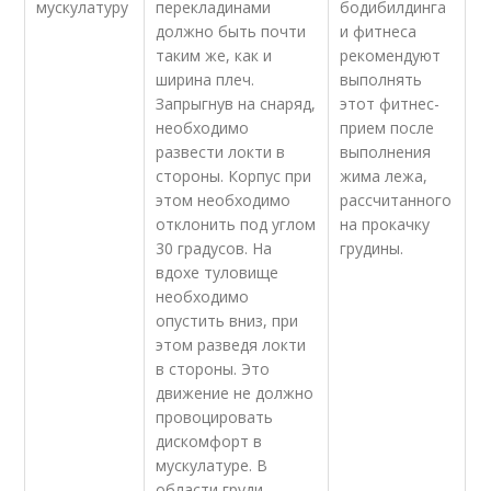
мускулатуру
перекладинами
бодибилдинга
должно быть почти
и фитнеса
таким же, как и
рекомендуют
ширина плеч.
выполнять
Запрыгнув на снаряд,
этот фитнес-
необходимо
прием после
развести локти в
выполнения
стороны. Корпус при
жима лежа,
этом необходимо
рассчитанного
отклонить под углом
на прокачку
30 градусов. На
грудины.
вдохе туловище
необходимо
опустить вниз, при
этом разведя локти
в стороны. Это
движение не должно
провоцировать
дискомфорт в
мускулатуре. В
области груди