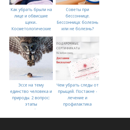
Как убрать брыли на
Советы при
лице и обвисшие
бессоннице.
щеки..
Бессонница: болезнь
Косметологические
или не болезнь?
процедуры
Эссе на тему
Чем убрать следы от
единство человека и
прыщей. Постакне -
природы. 2 вопрос:
лечение и
этапы
профилактика
взаимодействия
природного и
социального бытия
человека.