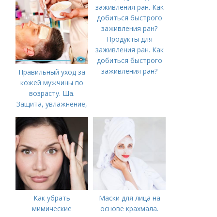
которое нужно
приходить на
эпиляцию?
Продукты для
заживления ран. Как
добиться быстрого
заживления ран?
Правильный уход за
кожей мужчины по
возрасту. Ша.
Защита, увлажнение,
питание
Как убрать
Маски для лица на
мимические
основе крахмала.