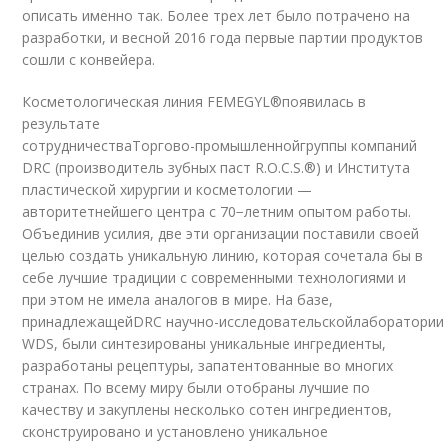
описать именно так. Более трех лет было потрачено на
разработки, и весной 2016 года первые партии продуктов
сошли с конвейера.
Косметологическая линия FEMEGYL
®
появилась в
результате
сотрудничества
Торгово-промышленной
группы компаний
DRC (производитель зубных паст R.O.C.S.
®
) и Института
пластической хирургии и косметологии —
авторитетнейшего центра с 70−летним опытом работы.
Объединив усилия, две эти организации поставили своей
целью создать уникальную линию, которая сочетала бы в
себе лучшие традиции с современными технологиями и
при этом не имела аналогов в мире. На базе,
принадлежащей
DRC научно-исследовательской
лаборатории
WDS, были синтезированы уникальные ингредиенты,
разработаны рецептуры, запатентованные во многих
странах. По всему миру были отобраны лучшие по
качеству и закуплены несколько сотен ингредиентов,
сконструировано и установлено уникальное