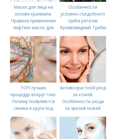
Маски для лица на
Особенности
основе крахмала.
условно-съедобного
Правила применения
гриба рогатик
лифтинг-масок для
булавовидный. Грибы
лица из крахмала
Рогатики
ТОП лучших
Антивозрастной уход
процедур вокруг глаз.
за кожей.
Почему появляются
Особенности ухода
синяки и круги под
за зрелой кожей
глазами?