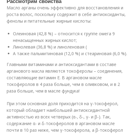
Рассмотрим свойства
Масло арганы очень эффективно для восстановления и
роста волос, поскольку содержит в себе антиоксиданты,
фенолы и питательные жирные кислоты:
Олеиновая (42,8 %) – относится к группе омега 9
ненасыщенных жирных кислот;
Линолевая (36,8 %) и линоленовая (
А также пальмитиновая (12,0 %) и стеариновая (6,0 %).
Главными витаминами и антиоксидантами в составе
арганового масла являются токоферолы – соединения,
составляющие витамин Е. В аргановом масле
токоферолов в 4 раза больше, чем в оливковом, и в 2
раза больше, чем в масле фундука!
При этом основная доля приходится на γ-токоферол,
который обладает наибольшей антиоксидантной
активностью из всех четверых (α-, δ-, γ- и β-). Так,
содержание α- и δ-токоферолов в аргановом масле
почти в 10 раз ниже, чем γ-токоферола, а β-токоферол