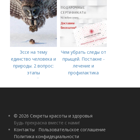
году
Эссе на тему
Чем убрать следы от
единство человека и
прыщей. Постакне -
природы. 2 вопрос:
лечение и
этапы
профилактика
взаимодействия
природного и
социального бытия
человека.
© 2026 Секреты красоты и здоровья
Будь прекрасна вместе с нами!
Контакты
Пользовательское соглашение
Политика конфидециальности