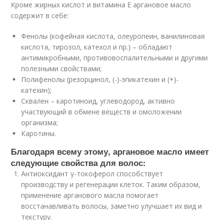
Кроме жирных кислот и витамина Е аргановое масло
содержит в себе:
Фенолы (кофейная кислота, олеуропеин, ванилиновая
кислота, тирозол, катехол и пр.) – обладают
антимикробными, противовоспалительными и другими
полезными свойствами;
Полифенолы (резорцинол, (-)-эпикатехин и (+)-
катехин);
Сквален – каротиноид, углеводород, активно
участвующий в обмене веществ и омоложении
организма;
Каротины.
Благодаря всему этому, аргановое масло имеет
следующие свойства для волос:
Антиоксидант γ-токоферол способствует
производству и регенерации клеток. Таким образом,
применение арганового масла помогает
восстанавливать волосы, заметно улучшает их вид и
текстуру.