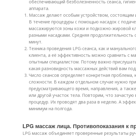
обеспечивающий безболезненность сеанса, гигие
аппарата.
Массаж делают особым устройством, состоящим из
В течение процедуры с помощью насадок с подаче
массажируются зоны кожи и подкожно-жировой кле
разными насадками. Средняя продолжительность с
минут.
Техника проведения LPG-сеанса, как и мануальног
клиента, а её эффективность можно сравнить с м
опытным специалистом. Потому важно прислушатьс
какая разновидность массажных действий вам под
Число сеансов определяет конкретная проблема, к
сложности. В каждом отдельном случае нужно пр
предусматривающего время, направления, а также
или другой участок тела. Повторим, что зачастую 
процедур. Их проводят два раза в неделю. А эффе
минимум на полгода.
LPG массаж лица. Противопоказания к 
LPG массаж объединяет проверенные результаты руч