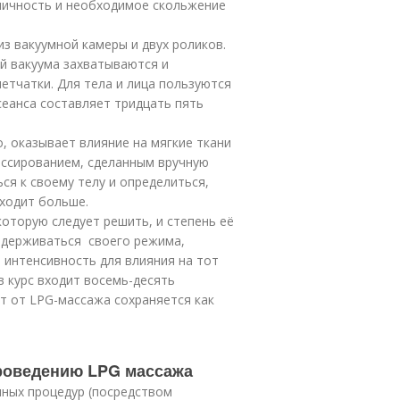
ничность и необходимое скольжение
 вакуумной камеры и двух роликов.
й вакуума захватываются и
тчатки. Для тела и лица пользуются
еанса составляет тридцать пять
о, оказывает влияние на мягкие ткани
ассированием, сделанным вручную
я к своему телу и определиться,
ходит больше.
оторую следует решить, и степень её
идерживаться своего режима,
 интенсивность для влияния на тот
в курс входит восемь-десять
кт от LPG-массажа сохраняется как
проведению LPG массажа
ных процедур (посредством