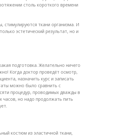
протяжении столь короткого времени
, стимулируются ткани организма. И
 только эстетический результат, но и
икакая подготовка. Желательно ничего
ужно! Когда доктор проведёт осмотр,
иента, назначить курс и записать
таты можно было сравнить с
есяти процедур, проводимых дважды в
х часов, но надо продолжать пить
ует.
ный костюм из эластичной ткани,