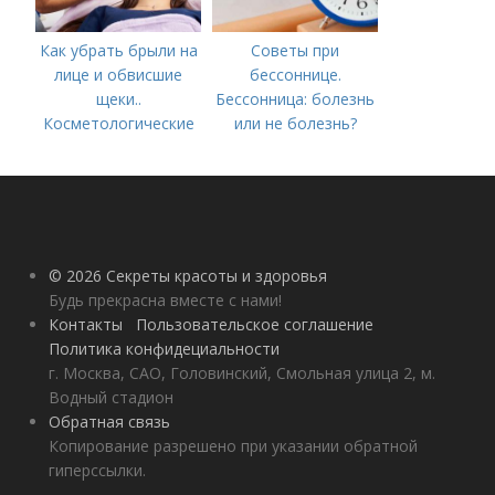
Как убрать брыли на
Советы при
лице и обвисшие
бессоннице.
щеки..
Бессонница: болезнь
Косметологические
или не болезнь?
процедуры
© 2026 Секреты красоты и здоровья
Будь прекрасна вместе с нами!
Контакты
Пользовательское соглашение
Политика конфидециальности
г. Москва, САО, Головинский, Смольная улица 2, м.
Водный стадион
Обратная связь
Копирование разрешено при указании обратной
гиперссылки.