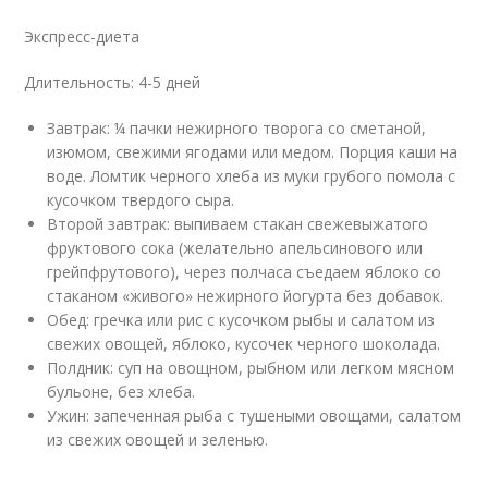
Экспресс-диета
Длительность: 4-5 дней
Завтрак: ¼ пачки нежирного творога со сметаной,
изюмом, свежими ягодами или медом. Порция каши на
воде. Ломтик черного хлеба из муки грубого помола с
кусочком твердого сыра.
Второй завтрак: выпиваем стакан свежевыжатого
фруктового сока (желательно апельсинового или
грейпфрутового), через полчаса съедаем яблоко со
стаканом «живого» нежирного йогурта без добавок.
Обед: гречка или рис с кусочком рыбы и салатом из
свежих овощей, яблоко, кусочек черного шоколада.
Полдник: суп на овощном, рыбном или легком мясном
бульоне, без хлеба.
Ужин: запеченная рыба с тушеными овощами, салатом
из свежих овощей и зеленью.