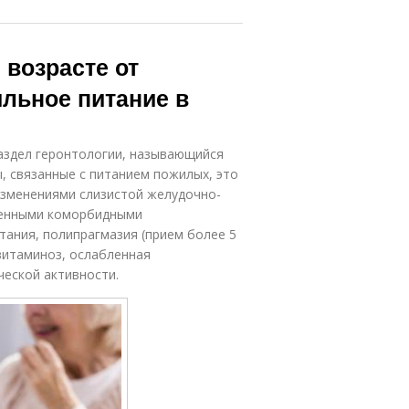
 возрасте от
ильное питание в
аздел геронтологии, называющийся
, связанные с питанием пожилых, это
 изменениями слизистой желудочно-
ленными коморбидными
тания, полипрагмазия (прием более 5
витаминоз, ослабленная
ческой активности.