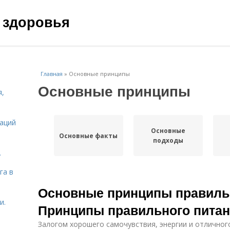
 здоровья
Главная
»
Основные принципы
Основные принципы
я,
даций
Основные
Основные факты
подходы
.
га в
Основные принципы правильн
и.
Принципы правильного пита
Залогом хорошего самочувствия, энергии и отличног