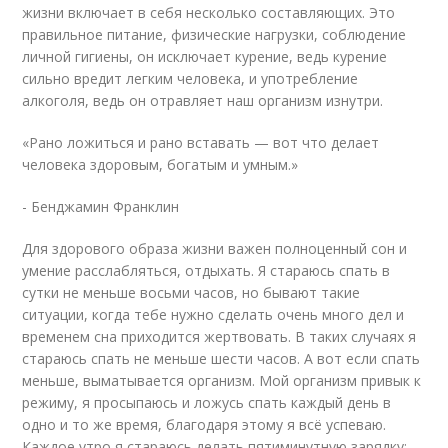
жизни включает в себя несколько составляющих. Это
правильное питание, физические нагрузки, соблюдение
личной гигиены, он исключает курение, ведь курение
сильно вредит легким человека, и употребление
алкоголя, ведь он отравляет наш организм изнутри.
«Рано ложиться и рано вставать — вот что делает
человека здоровым, богатым и умным.»
- Бенджамин Франклин
Для здорового образа жизни важен полноценный сон и
умение расслабляться, отдыхать. Я стараюсь спать в
сутки не меньше восьми часов, но бывают такие
ситуации, когда тебе нужно сделать очень много дел и
временем сна приходится жертвовать. В таких случаях я
стараюсь спать не меньше шести часов. А вот если спать
меньше, выматывается организм. Мой организм привык к
режиму, я просыпаюсь и ложусь спать каждый день в
одно и то же время, благодаря этому я всё успеваю.
Каждое утро я стараюсь делать пятиминутную зарядку: