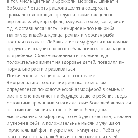
в том числе цветная и брокколи, морковь, шпинат и
бобовые. Четверть рациона должна содержать
крахмалосодержащие продукты, такие как цельно-
зерновой хлеб, картофель, кукуруза, горох, каши, рис и
т.д. А оставшаяся часть - нежирное мясо или рыба.
Например индейка, курица, речная и морская рыба,
постная говядина. Добавьте к этому фрукты и молочные
продукты и получите хорошо сбалансированный рацион
для ребенка. Сбалансированная и полезная еда
положительно влияет на здоровье детей, позволяя им
нормально расти и развиваться.
Психическое и эмоциональное состояние
Эмоциональное состояние ребенка во многом
определяется психологической атмосферой в семье. И
именно оно повлияет на будущее вашего ребенка., ведь
основными причинами многих детских болезней являются
негативные эмоции и стресс. Если ребенку дома
эмоционально комфортно, то он будет счастлив, спокоен
и уверен в себе. А положительные мысли и улучшают
гормональный фон, и укрепляют иммунитет. Ребенку
важно чувствовать любовь и поддержку родителей.