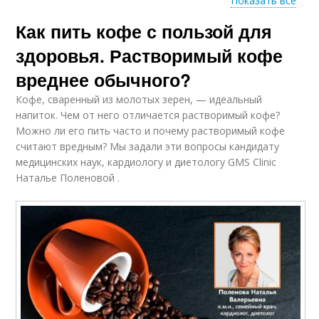
Показать все
Как пить кофе с пользой для
Советы по
Советы по дому
домоводству
здоровья. Растворимый кофе
вреднее обычного?
Кофе, сваренный из молотых зерен, — идеальный
Советы для женщин
Советы для здоровья
напиток. Чем от него отличается растворимый кофе?
Можно ли его пить часто и почему растворимый кофе
считают вредным? Мы задали эти вопросы кандидату
медицинских наук, кардиологу и диетологу GMS Clinic
Наталье Поленовой .
Советы по хозяйству
Полезные свойства
Советы для красоты
Полезное упражнение