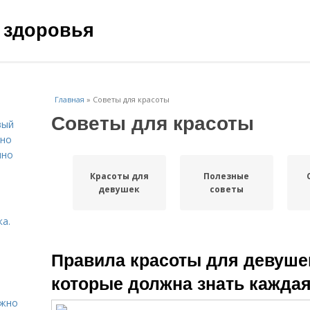
 здоровья
Главная
»
Советы для красоты
Советы для красоты
вый
ьно
пно
Красоты для
Полезные
девушек
советы
а.
Правила красоты для девушек
которые должна знать кажда
ужно