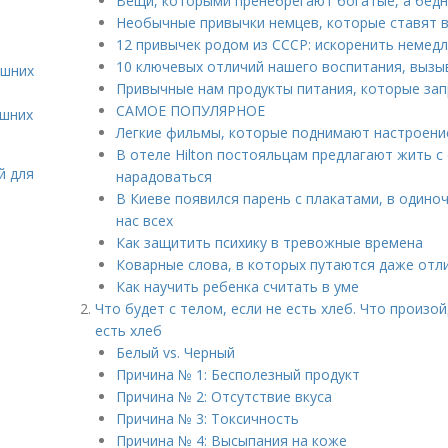
Вещи, которыми пренебрегают богатые, а бедн
Необычные привычки немцев, которые ставят в
12 привычек родом из СССР: искоренить немедл
10 ключевых отличий нашего воспитания, выз
ашних
Привычные нам продукты питания, которые запр
САМОЕ ПОПУЛЯРНОЕ
ашних
Легкие фильмы, которые поднимают настроени
В отеле Hilton постояльцам предлагают жить с
й для
нарадоваться
В Киеве появился парень с плакатами, в одино
нас всех
Как защитить психику в тревожные времена
Коварные слова, в которых путаются даже отл
Как научить ребенка считать в уме
Что будет с телом, если не есть хлеб. Что произо
есть хлеб
Белый vs. Черный
Причина № 1: Бесполезный продукт
Причина № 2: Отсутствие вкуса
Причина № 3: Токсичность
Причина № 4: Высыпания на коже