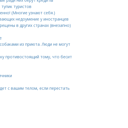
ые ради них берут кредиты
 тупик туристов
енно! (Многие узнают себя.)
ывающих недоумение у иностранцев
ещены в других странах (внезапно)
е
 собаками из приюта. Люди не могут
чку противостоящий тому, что бесит
ичники
йдет с вашим телом, если перестать