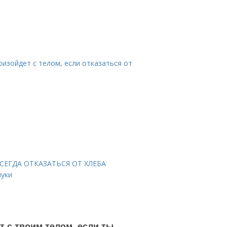
оизойдет с телом, если отказаться от
ВСЕГДА ОТКАЗАТЬСЯ ОТ ХЛЕБА
муки
т с твоим телом, если ты