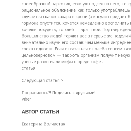
своеобразный наркотик, если уж подсел на него, то к
рациональное объяснение: как только употребляешь 
случается скачок сахара в крови (а инсулин придает 
гормона опустится, хочется немедленно восполнить 
хочешь похудеть, то хлеб — враг твой. Подтверждено
большинство людей теряют вес в первые же недели!Ф
внимательно изучи его состав: чем меньше ингредиен
срока годности. Если отказаться от хлеба совсем тя
цельнозерновом — так хоть организм получит некую 
ученые развенчали мифы о вреде кофе .
статья
Следующая статья >
Понравилось?! Поделись с друзьями!
Viber
АВТОР СТАТЬИ
Екатерина Волчастая