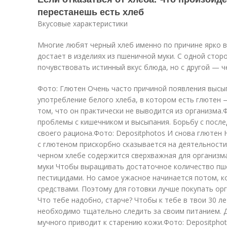
перестанешь есть хлеб
Вкусовые характеристики
Многие любят черный хлеб именно по причине ярко в
достает в изделиях из пшеничной муки. С одной стор
почувствовать истинный вкус блюда, но с другой — 
Фото: Глютен Очень часто причиной появления высы
употребление белого хлеба, в котором есть глютен 
том, что он практически не выводится из организма
проблемы с кишечником и высыпания. Борьбу с после
своего рациона.Фото: Depositphotos И снова глютен
с глютеном прискорбно сказывается на деятельности
черном хлебе содержится сверхважная для организма
муки Чтобы выращивать достаточное количество пш
пестицидами. Но самое ужасное начинается потом, к
средствами. Поэтому для готовки лучше покупать орг
Что тебе надобно, старче? Чтобы к тебе в твои 30 л
необходимо тщательно следить за своим питанием. 
мучного приводит к старению кожи.Фото: Depositph