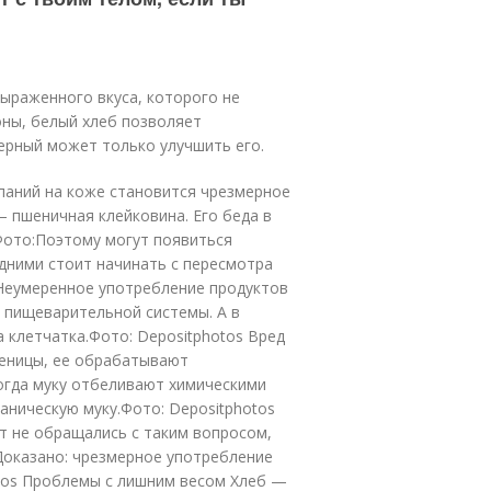
ыраженного вкуса, которого не
оны, белый хлеб позволяет
черный может только улучшить его.
паний на коже становится чрезмерное
— пшеничная клейковина. Его беда в
.Фото:Поэтому могут появиться
дними стоит начинать с пересмотра
 Неумеренное употребление продуктов
 пищеварительной системы. А в
 клетчатка.Фото: Depositphotos Вред
еницы, ее обрабатывают
огда муку отбеливают химическими
аническую муку.Фото: Depositphotos
ет не обращались с таким вопросом,
Доказано: чрезмерное употребление
otos Проблемы с лишним весом Хлеб —