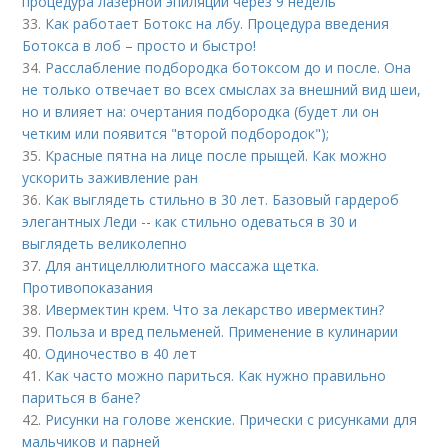
процедура лазерной эпиляции через 9 недель
33.
Как работает Ботокс на лбу. Процедура введения
Ботокса в лоб – просто и быстро!
34.
Расслабление подбородка ботоксом до и после. Она
не только отвечает во всех смыслах за внешний вид шеи,
но и влияет на: очертания подбородка (будет ли он
четким или появится "второй подбородок");
35.
Красные пятна на лице после прыщей. Как можно
ускорить заживление ран
36.
Как выглядеть стильно в 30 лет. Базовый гардероб
элегантных Леди -- как стильно одеваться в 30 и
выглядеть великолепно
37.
Для антицеллюлитного массажа щетка.
Противопоказания
38.
Ивермектин крем. Что за лекарство ивермектин?
39.
Польза и вред пельменей. Применение в кулинарии
40.
Одиночество в 40 лет
41.
Как часто можно париться. Как нужно правильно
париться в бане?
42.
Рисунки на голове женские. Прически с рисунками для
мальчиков и парней