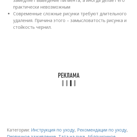
замедляет выведение пигмента, а иногда делает его
практически невозможным
Современные сложные рисунки требуют длительного
удаления. Причина этого – замысловатость рисунка и
стойкость чернил.
Категории:
Инструкция по уходу
,
Рекомендации по уходу
,
Первичное заживление
,
Тата на руке
,
Абляционное