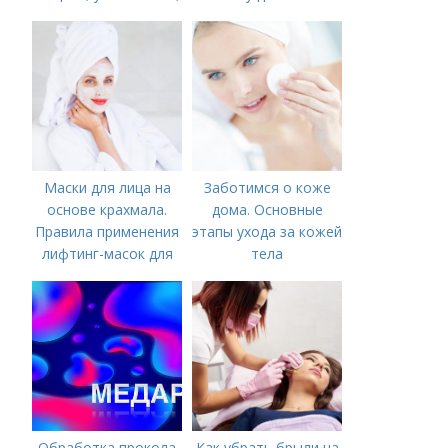
питание
ухода недостаточно
Маски для лица на
Заботимся о коже
основе крахмала.
дома. Основные
Правила применения
этапы ухода за кожей
лифтинг-масок для
тела
лица из крахмала
Обработка прокола
Как убрать брыли на