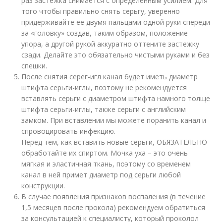
раз застежка снимается с определенным усилием. Для
того чтобы правильно снять серьгу, уверенно
придерживайте ее двумя пальцами одной руки спереди
за «головку» создав, таким образом, положение
упора, а другой рукой аккуратно оттените застежку
сзади. Делайте это обязательно чистыми руками и без
спешки.
После снятия серег-игл канал будет иметь диаметр
штифта серьги-иглы, поэтому не рекомендуется
вставлять серьги с диаметром штифта намного толще
штифта серьги-иглы, также серьги с английским
замком. При вставлении мы можете поранить канал и
спровоцировать инфекцию.
Перед тем, как вставить новые серьги, ОБЯЗАТЕЛЬНО
обработайте их спиртом. Мочка уха – это очень
мягкая и эластичная ткань, поэтому со временем
канал в ней примет диаметр под серьги любой
конструкции.
В случае появления признаков воспаления (в течение
1,5 месяцев после прокола) рекомендуем обратиться
за консультацией к специалисту, который проколол