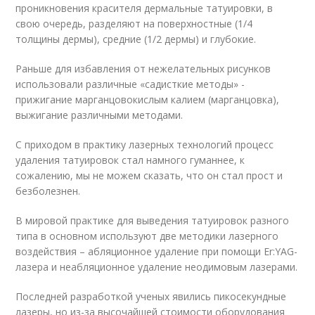
проникновения красителя дермальные татуировки, в
свою очередь, разделяют на поверхностные (1/4
толщины дермы), средние (1/2 дермы) и глубокие.
Раньше для избавления от нежелательных рисунков
использовали различные «садисткие методы» -
прижигание марганцовокислым калием (марганцовка),
выжигание различными методами.
С приходом в практику лазерных технологий процесс
удаления татуировок стал намного гуманнее, к
сожалению, мы не можем сказать, что он стал прост и
безболезнен.
В мировой практике для выведения татуировок разного
типа в основном используют две методики лазерного
воздействия – абляционное удаление при помощи Er:YAG-
лазера и неабляционное удаление неодимовым лазерами.
Последней разработкой ученых явились пикосекундные
лазеры, но из-за высочайшей стоимости оборудования