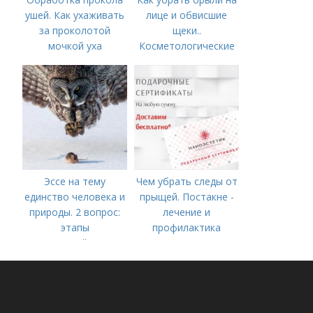
ушей. Как ухаживать
лице и обвисшие
за проколотой
щеки..
мочкой уха
Косметологические
процедуры
Эссе на тему
Чем убрать следы от
единство человека и
прыщей. Постакне -
природы. 2 вопрос:
лечение и
этапы
профилактика
взаимодействия
природного и
социального бытия
человека.