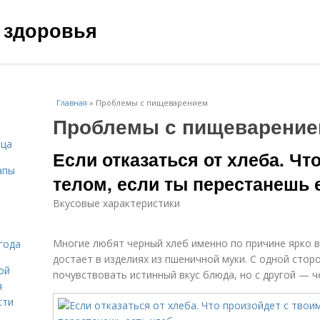
 здоровья
Главная
»
Проблемы с пищеварением
Проблемы с пищеварени
ица
Если отказаться от хлеба. Чт
апы
телом, если ты перестанешь 
Вкусовые характеристики
Многие любят черный хлеб именно по причине ярко в
года
достает в изделиях из пшеничной муки. С одной стор
ой
почувствовать истинный вкус блюда, но с другой — 
я
сти