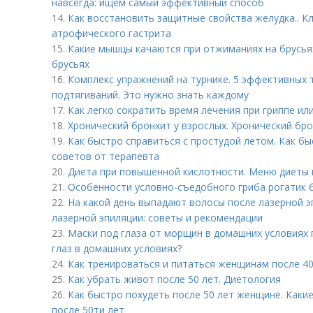
навсегда: ищем самый эффективный способ
14.
Как восстановить защитные свойства желудка.. К
атрофического гастрита
15.
Какие мышцы качаются при отжиманиях на брусьях
брусьях
16.
Комплекс упражнений на турнике. 5 эффективных 
подтягиваний. Это нужно знать каждому
17.
Как легко сократить время лечения при гриппе или
18.
Хронический бронхит у взрослых. Хронический бр
19.
Как быстро справиться с простудой летом. Как бы
советов от терапевта
20.
Диета при повышенной кислотности. Меню диеты 
21.
Особенности условно-съедобного гриба рогатик 
22.
На какой день выпадают волосы после лазерной э
лазерной эпиляции: советы и рекомендации
23.
Маски под глаза от морщин в домашних условиях п
глаз в домашних условиях?
24.
Как тренироваться и питаться женщинам после 40
25.
Как убрать живот после 50 лет. Диетология
26.
Как быстро похудеть после 50 лет женщине. Каки
после 50ти лет