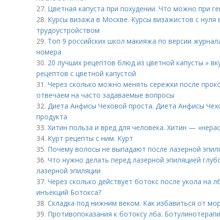
27.
Цветная капуста при похудении. Что можно при г
28.
Курсы визажа в Москве. Курсы визажистов с нуля
трудоустройством
29.
Топ 9 российских школ макияжа по версии журнал
номера
30.
20 лучших рецептов блюд из цветной капусты » вку
рецептов с цветной капустой
31.
Через сколько можно менять сережки после проко
отвечаем на часто задаваемые вопросы
32.
Диета Анфисы Чеховой проста. Диета Анфисы Чех
продукта
33.
Хитин польза и вред для человека. Хитин — «нера
34.
Курт рецепты с ним. Курт
35.
Почему волосы не выпадают после лазерной эпил
36.
Что нужно делать перед лазерной эпиляцией глубо
лазерной эпиляции
37.
Через сколько действует ботокс после укола на л
инъекций Ботокса?
38.
Складка под нижним веком. Как избавиться от мор
39.
Противопоказания к ботоксу лба. Ботулинотерапи