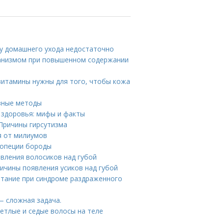
му домашнего ухода недостаточно
рганизмом при повышенном содержании
 витамины нужны для того, чтобы кожа
зные методы
я здоровья: мифы и факты
 Причины гирсутизма
я от милиумов
лопеции бороды
явления волосиков над губой
ричины появления усиков над губой
итание при синдроме раздраженного
— сложная задача.
ветлые и седые волосы на теле