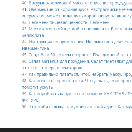
40.
Вакуумно-роликовый массаж: описание процедуры
41.
Ивермектин от коронавируса. Австралийские учён
ивермектин может подавлять коронавирус за двое с
42.
Пельмени пищевая ценность. Пельмени
43.
Массаж жесткой щеткой от целлюлита. В чем поль
целлюлита
44.
Инструкция по применению Ивермектина для чело
Ивермектина
45.
Свадьба в 50 летнем возрасте. Праздничный плат
46.
Салат метелка для похудения. Салат “Метелка” дл
что это за зверь и чем хорош
47.
Как правильно питаться, чтоб набрать массу. Пр
48.
Как ночью не просыпаться. Что делать, если прос
помогут уснуть
49.
Как подобрать кардиган по размеру. КАК ПРА
ФИГУРЫ
50.
Что любят слышать мужчины в свой адрес. Как му