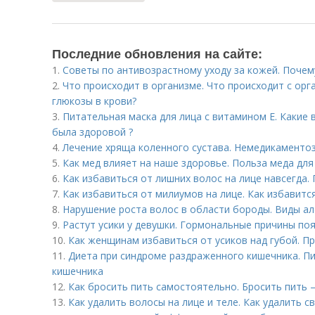
Последние обновления на сайте:
1.
Советы по антивозрастному уходу за кожей. Поче
2.
Что происходит в организме. Что происходит с о
глюкозы в крови?
3.
Питательная маска для лица с витамином Е. Какие
была здоровой ?
4.
Лечение хряща коленного сустава. Немедикаменто
5.
Как мед влияет на наше здоровье. Польза меда дл
6.
Как избавиться от лишних волос на лице навсегда.
7.
Как избавиться от милиумов на лице. Как избавитс
8.
Нарушение роста волос в области бороды. Виды а
9.
Растут усики у девушки. Гормональные причины по
10.
Как женщинам избавиться от усиков над губой. П
11.
Диета при синдроме раздраженного кишечника. П
кишечника
12.
Как бросить пить самостоятельно. Бросить пить 
13.
Как удалить волосы на лице и теле. Как удалить с