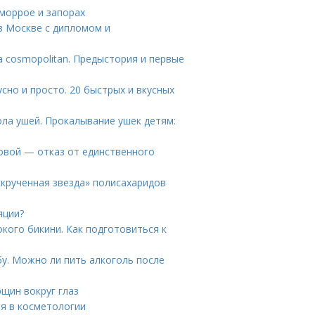
еморрое и запорах
 в Москве с дипломом и
а cosmopolitan. Предыстория и первые
сно и просто. 20 быстрых и вкусных
ла ушей. Прокалывание ушек детям:
овой — отказ от единственного
скрученная звезда» полисахаридов
яции?
кого бикини. Как подготовиться к
бу. Можно ли пить алкоголь после
щин вокруг глаз
я в косметологии