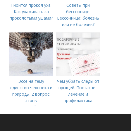
Гноится прокол уха.
Советы при
Как ухаживать за
бессоннице.
проколотыми ушами?
Бессонница: болезнь
или не болезнь?
Эссе на тему
Чем убрать следы от
единство человека и
прыщей. Постакне -
природы. 2 вопрос:
лечение и
этапы
профилактика
взаимодействия
природного и
социального бытия
человека.