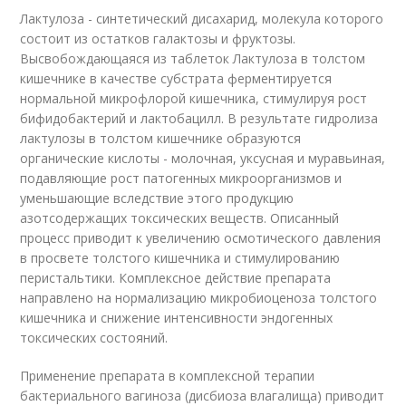
Лактулоза - синтетический дисахарид, молекула которого
состоит из остатков галактозы и фруктозы.
Высвобождающаяся из таблеток Лактулоза в толстом
кишечнике в качестве субстрата ферментируется
нормальной микрофлорой кишечника, стимулируя рост
бифидобактерий и лактобацилл. В результате гидролиза
лактулозы в толстом кишечнике образуются
органические кислоты - молочная, уксусная и муравьиная,
подавляющие рост патогенных микроорганизмов и
уменьшающие вследствие этого продукцию
азотсодержащих токсических веществ. Описанный
процесс приводит к увеличению осмотического давления
в просвете толстого кишечника и стимулированию
перистальтики. Комплексное действие препарата
направлено на нормализацию микробиоценоза толстого
кишечника и снижение интенсивности эндогенных
токсических состояний.
Применение препарата в комплексной терапии
бактериального вагиноза (дисбиоза влагалища) приводит