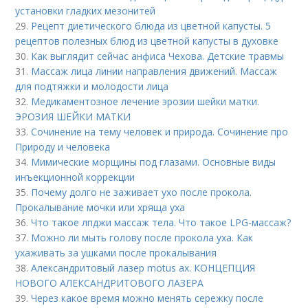
установки гладких мезонитей
29.
Рецепт диетического блюда из цветной капусты. 5
рецептов полезных блюд из цветной капусты в духовке
30.
Как выглядит сейчас анфиса Чехова. Детские травмы
31.
Массаж лица линии направления движений. Массаж
для подтяжки и молодости лица
32.
Медикаментозное лечение эрозии шейки матки.
ЭРОЗИЯ ШЕЙКИ МАТКИ
33.
Сочинение на тему человек и природа. Сочинение про
Природу и человека
34.
Мимические морщины под глазами. Основные виды
инъекционной коррекции
35.
Почему долго не заживает ухо после прокола.
Прокалывание мочки или хряща уха
36.
Что такое лпджи массаж тела. Что такое LPG-массаж?
37.
Можно ли мыть голову после прокола уха. Как
ухаживать за ушками после прокалывания
38.
Александритовый лазер motus ax. КОНЦЕПЦИЯ
НОВОГО АЛЕКСАНДРИТОВОГО ЛАЗЕРА
39.
Через какое время можно менять сережку после