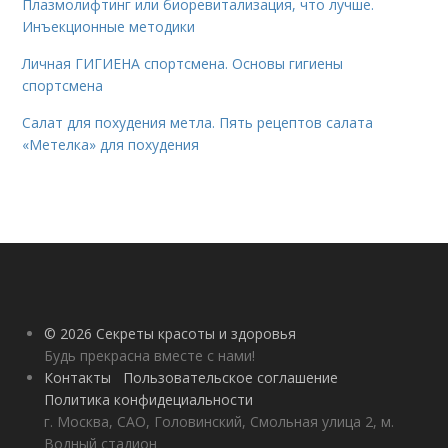
Плазмолифтинг или биоревитализация, что лучше.
Инъекционные методики
Личная ГИГИЕНА спортсмена. Основы гигиены
спортсмена
Салат для похудения метла. Пять рецептов салата
«Метелка» для похудения
© 2026 Секреты красоты и здоровья
Будь прекрасна вместе с нами!
Контакты
Пользовательское соглашение
Политика конфидециальности
г. Москва, САО, Головинский, Смольная улица 2, м.
Водный стадион