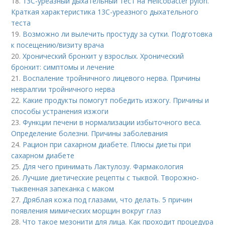
18.
13С-уреазный дыхательный тест на Helicobacter pylori.
Краткая характеристика 13С-уреазного дыхательного
теста
19.
Возможно ли вылечить простуду за сутки. Подготовка
к посещению/визиту врача
20.
Хронический бронхит у взрослых. Хронический
бронхит: симптомы и лечение
21.
Воспаление тройничного лицевого нерва. Причины
невралгии тройничного нерва
22.
Какие продукты помогут победить изжогу. Причины и
способы устранения изжоги
23.
Функции печени в нормализации избыточного веса.
Определение болезни. Причины заболевания
24.
Рацион при сахарном диабете. Плюсы диеты при
сахарном диабете
25.
Для чего принимать Лактулозу. Фармакология
26.
Лучшие диетические рецепты с тыквой. Творожно-
тыквенная запеканка с маком
27.
Дряблая кожа под глазами, что делать. 5 причин
появления мимических морщин вокруг глаз
28.
Что такое мезонити для лица. Как проходит процедура