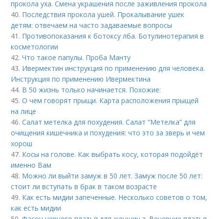
прокола уха. Смена украшения после заживления прокола
40.
Последствия прокола ушей. Прокалывание ушек
детям: отвечаем на часто задаваемые вопросы
41.
Противопоказания к ботоксу лба. Ботулинотерапия в
косметологии
42.
Что такое папулы. Проба Манту
43.
Ивермектин инструкция по применению для человека.
Инструкция по применению Ивермектина
44.
В 50 жизнь только начинается. Похожие:
45.
О чем говорят прыщи. Карта расположения прыщей
на лице
46.
Салат метелка для похудения. Салат “Метелка” для
очищения кишечника и похудения: что это за зверь и чем
хорош
47.
Косы на голове. Как выбрать косу, которая подойдёт
именно Вам
48.
Можно ли выйти замуж в 50 лет. Замуж после 50 лет:
стоит ли вступать в брак в таком возрасте
49.
Как есть мидии запеченные. Несколько советов о том,
как есть мидии
50.
Фасон черного платья для женщин з. Вечерние платья