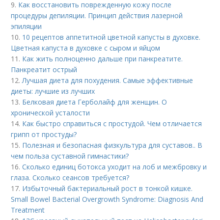
9.
Как восстановить поврежденную кожу после
процедуры депиляции. Принцип действия лазерной
эпиляции
10.
10 рецептов аппетитной цветной капусты в духовке.
Цветная капуста в духовке с сыром и яйцом
11.
Как жить полноценно дальше при панкреатите.
Панкреатит острый
12.
Лучшая диета для похудения. Самые эффективные
диеты: лучшие из лучших
13.
Белковая диета Герболайф для женщин. О
хронической усталости
14.
Как быстро справиться с простудой. Чем отличается
грипп от простуды?
15.
Полезная и безопасная физкультура для суставов.. В
чем польза суставной гимнастики?
16.
Сколько единиц ботокса уходит на лоб и межбровку и
глаза. Сколько сеансов требуется?
17.
Избыточный бактериальный рост в тонкой кишке.
Small Bowel Bacterial Overgrowth Syndrome: Diagnosis And
Treatment