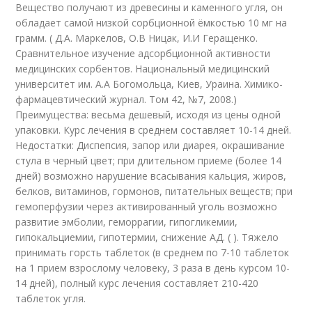
Вещество получают из древесины и каменного угля, он
обладает самой низкой сорбционной ёмкостью 10 мг на
грамм. ( Д.А. Маркелов, О.В Ницак, И.И Геращенко.
Сравнительное изучение адсорбционной активности
медицинских сорбентов. Национальный медицинский
университет им. А.А Богомольца, Киев, Ураина. Химико-
фармацевтический журнал. Том 42, №7, 2008.)
Преимущества: весьма дешевый, исходя из цены одной
упаковки. Курс лечения в среднем составляет 10-14 дней.
Недостатки: Диспепсия, запор или диарея, окрашивание
стула в черный цвет; при длительном приеме (более 14
дней) возможно нарушение всасывания кальция, жиров,
белков, витаминов, гормонов, питательных веществ; при
гемоперфузии через активированный уголь возможно
развитие эмболии, геморрагии, гипогликемии,
гипокальциемии, гипотермии, снижение АД. ( ). Тяжело
принимать горсть таблеток (в среднем по 7-10 таблеток
на 1 прием взрослому человеку, 3 раза в день курсом 10-
14 дней), полный курс лечения составляет 210-420
таблеток угля.