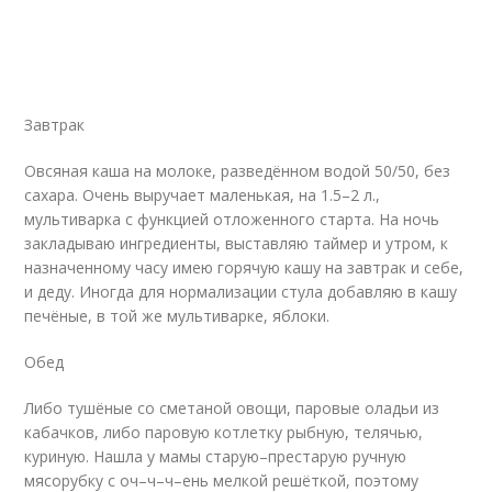
Завтрак
Овсяная каша на молоке, разведённом водой 50/50, без
сахара. Очень выручает маленькая, на 1.5–2 л.,
мультиварка с функцией отложенного старта. На ночь
закладываю ингредиенты, выставляю таймер и утром, к
назначенному часу имею горячую кашу на завтрак и себе,
и деду. Иногда для нормализации стула добавляю в кашу
печёные, в той же мультиварке, яблоки.
Обед
Либо тушёные со сметаной овощи, паровые оладьи из
кабачков, либо паровую котлетку рыбную, телячью,
куриную. Нашла у мамы старую–престарую ручную
мясорубку с оч–ч–ч–ень мелкой решёткой, поэтому