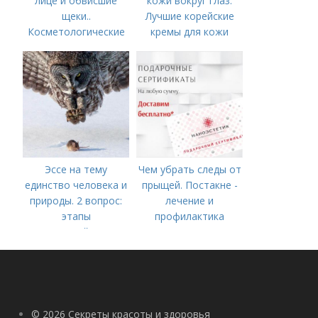
лице и обвисшие
кожи вокруг глаз.
щеки..
Лучшие корейские
Косметологические
кремы для кожи
процедуры
вокруг глаз в 2022
году
Эссе на тему
Чем убрать следы от
единство человека и
прыщей. Постакне -
природы. 2 вопрос:
лечение и
этапы
профилактика
взаимодействия
природного и
социального бытия
человека.
© 2026 Секреты красоты и здоровья