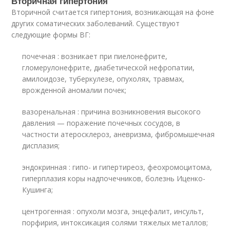
Вторичная гипертония
Вторичной считается гипертония, возникающая на фоне
других соматических заболеваний. Существуют
следующие формы ВГ:
почечная : возникает при пиелонефрите,
гломерулонефрите, диабетической нефропатии,
амилоидозе, туберкулезе, опухолях, травмах,
врожденной аномалии почек;
вазоренальная : причина возникновения высокого
давления — поражение почечных сосудов, в
частности атеросклероз, аневризма, фибромышечная
дисплазия;
эндокринная : гипо- и гипертиреоз, феохромоцитома,
гиперплазия коры надпочечников, болезнь Иценко-
Кушинга;
центрогенная : опухоли мозга, энцефалит, инсульт,
порфирия, интоксикация солями тяжелых металлов;