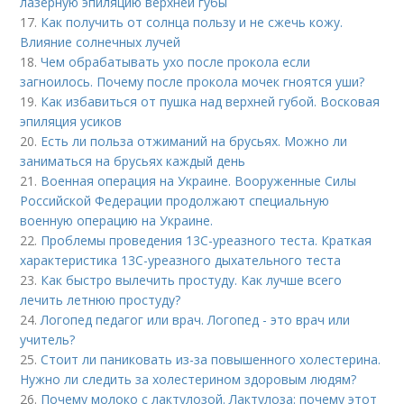
лазерную эпиляцию верхней губы
17.
Как получить от солнца пользу и не сжечь кожу.
Влияние солнечных лучей
18.
Чем обрабатывать ухо после прокола если
загноилось. Почему после прокола мочек гноятся уши?
19.
Как избавиться от пушка над верхней губой. Восковая
эпиляция усиков
20.
Есть ли польза отжиманий на брусьях. Можно ли
заниматься на брусьях каждый день
21.
Военная операция на Украине. Вооруженные Силы
Российской Федерации продолжают специальную
военную операцию на Украине.
22.
Проблемы проведения 13С-уреазного теста. Краткая
характеристика 13С-уреазного дыхательного теста
23.
Как быстро вылечить простуду. Как лучше всего
лечить летнюю простуду?
24.
Логопед педагог или врач. Логопед - это врач или
учитель?
25.
Стоит ли паниковать из-за повышенного холестерина.
Нужно ли следить за холестерином здоровым людям?
26.
Почему молоко с лактулозой. Лактулоза: почему этот