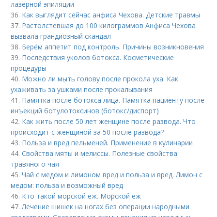
лазерной эпиляции
36.
Как выглядит сейчас анфиса Чехова. Детские травмы
37.
Растолстевшая до 100 килограммов Анфиса Чехова
вызвала грандиозный скандал
38.
Берём аппетит под контроль. Причины возникновения
39.
Последствия уколов ботокса. Косметические
процедуры
40.
Можно ли мыть голову после прокола уха. Как
ухаживать за ушками после прокалывания
41.
Памятка после ботокса лица. Памятка пациенту после
инъекций ботулотоксинов (ботокс/диспорт)
42.
Как жить после 50 лет женщине после развода. Что
происходит с женщиной за 50 после развода?
43.
Польза и вред пельменей. Применение в кулинарии
44.
Свойства мяты и мелиссы. Полезные свойства
травяного чая
45.
Чай с медом и лимоном вред и польза и вред. Лимон с
медом: польза и возможный вред
46.
Кто такой морской еж. Морской еж
47.
Лечение шишек на ногах без операции народными