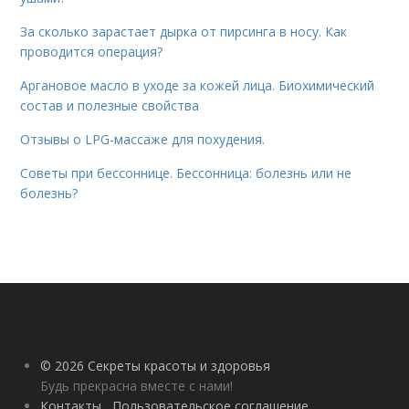
За сколько зарастает дырка от пирсинга в носу. Как
проводится операция?
Аргановое масло в уходе за кожей лица. Биохимический
состав и полезные свойства
Отзывы о LPG-массаже для похудения.
Советы при бессоннице. Бессонница: болезнь или не
болезнь?
© 2026 Секреты красоты и здоровья
Будь прекрасна вместе с нами!
Контакты
Пользовательское соглашение